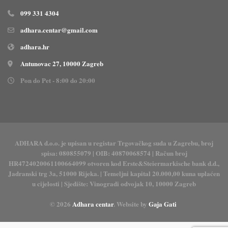
099 331 4304
adhara.centar@gmail.com
adhara.hr
Antunovac 27, 10000 Zagreb
Pon do Pet - 8:00 do 20:00
ADHARA d.o.o. je upisan u registar Trgovačkog suda u Zagrebu, broj
spisa: 080855079 | OIB: 40870068574 | Račun broj
HR4724020061100664099 otvoren kod Erste&Steiermarkische bank d.d.,
Jadranski trg 3a, 51000 Rijeka. | Temeljni kapital 20.000,00 kuna uplaćen
u cijelosti | Sjedište: Vinogradi odvojak 10, 10000 Zagreb
© 2026
Adhara centar
. Website by
Gaja Gati