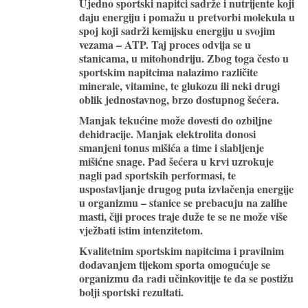
Ujedno sportski napitci sadrže i nutrijente koji
daju energiju i pomažu u pretvorbi molekula u
spoj koji sadrži kemijsku energiju u svojim
vezama – ATP. Taj proces odvija se u
stanicama, u mitohondriju. Zbog toga često u
sportskim napitcima nalazimo različite
minerale, vitamine, te glukozu ili neki drugi
oblik jednostavnog, brzo dostupnog šećera.
Manjak tekućine može dovesti do ozbiljne
dehidracije. Manjak elektrolita donosi
smanjeni tonus mišića a time i slabljenje
mišićne snage. Pad šećera u krvi uzrokuje
nagli pad sportskih performasi, te
uspostavljanje drugog puta izvlačenja energije
u organizmu – stanice se prebacuju na zalihe
masti, čiji proces traje duže te se ne može više
vježbati istim intenzitetom.
Kvalitetnim sportskim napitcima i pravilnim
dodavanjem tijekom sporta omogućuje se
organizmu da radi učinkovitije te da se postižu
bolji sportski rezultati.