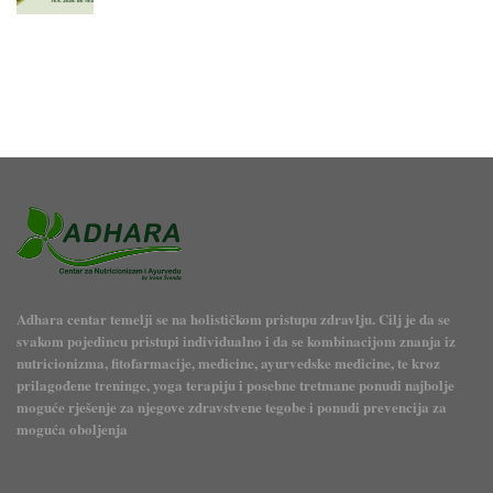
Adhara centar temelji se na holističkom pristupu zdravlju. Cilj je da se
svakom pojedincu pristupi individualno i da se kombinacijom znanja iz
nutricionizma, fitofarmacije, medicine, ayurvedske medicine, te kroz
prilagođene treninge, yoga terapiju i posebne tretmane ponudi najbolje
moguće rješenje za njegove zdravstvene tegobe i ponudi prevencija za
moguća oboljenja