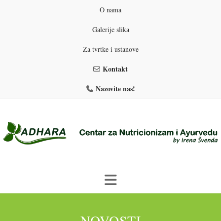
O nama
Galerije slika
Za tvrtke i ustanove
Kontakt
Nazovite nas!
Skip
to
PROGRAMI PREHRANE
PRIRODNO MRŠAVLJENJE
NOVOSTI
content