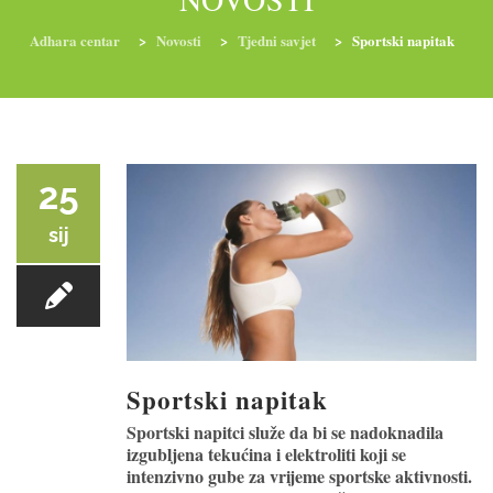
Adhara centar
>
Novosti
>
Tjedni savjet
>
Sportski napitak
RADIONICE
NUTRI-ORDINACIJA
TRETMANI
YOGA I TRENINZI
25
sij
Sportski napitak
Sportski napitci služe da bi se nadoknadila
izgubljena tekućina i elektroliti koji se
intenzivno gube za vrijeme sportske aktivnosti.