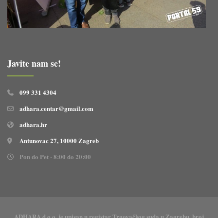
Javite nam se!
099 331 4304
adhara.centar@gmail.com
adhara.hr
Antunovac 27, 10000 Zagreb
Pon do Pet - 8:00 do 20:00
ADHARA d.o.o. je upisan u registar Trgovačkog suda u Zagrebu, broj