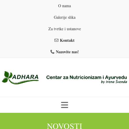
O nama
Galerije slika
Za tvrtke i ustanove
Kontakt
Nazovite nas!
Skip
to
NOVOSTI
PROGRAMI PREHRANE
PRIRODNO MRŠAVLJENJE
content