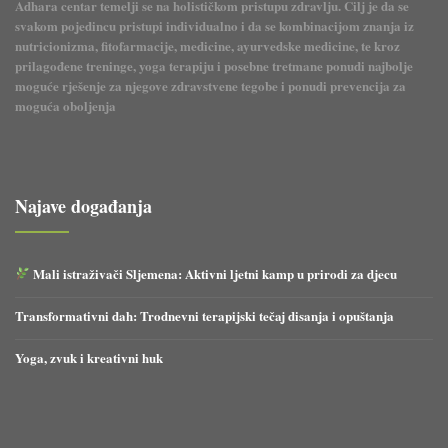
Adhara centar temelji se na holističkom pristupu zdravlju. Cilj je da se
svakom pojedincu pristupi individualno i da se kombinacijom znanja iz
nutricionizma, fitofarmacije, medicine, ayurvedske medicine, te kroz
prilagođene treninge, yoga terapiju i posebne tretmane ponudi najbolje
moguće rješenje za njegove zdravstvene tegobe i ponudi prevencija za
moguća oboljenja
Najave događanja
Mali istraživači Sljemena: Aktivni ljetni kamp u prirodi za djecu
Transformativni dah: Trodnevni terapijski tečaj disanja i opuštanja
Yoga, zvuk i kreativni huk