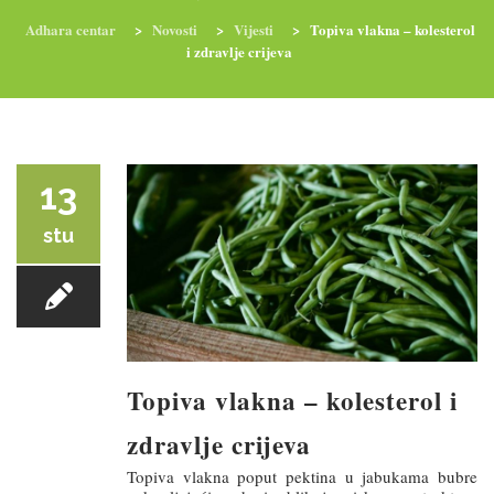
Adhara centar
>
Novosti
>
Vijesti
>
Topiva vlakna – kolesterol
i zdravlje crijeva
RADIONICE
NUTRI-ORDINACIJA
TRETMANI
YOGA I TRENINZI
13
stu
Topiva vlakna – kolesterol i
zdravlje crijeva
Topiva vlakna poput pektina u jabukama bubre