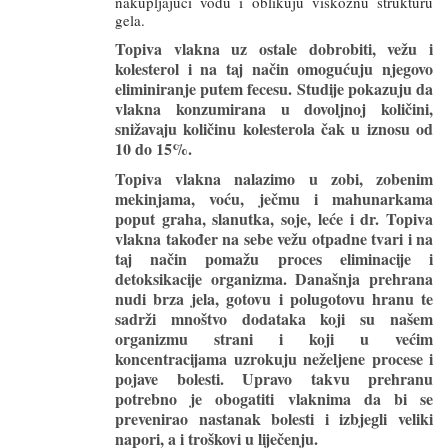
nakupljajući vodu i oblikuju viskoznu strukturu
gela.
Topiva vlakna uz ostale dobrobiti, vežu i
kolesterol i na taj način omogućuju njegovo
eliminiranje putem fecesu. Studije pokazuju da
vlakna konzumirana u dovoljnoj količini,
snižavaju količinu kolesterola čak u iznosu od
10 do 15%.
Topiva vlakna nalazimo u zobi, zobenim
mekinjama, voću, ječmu i mahunarkama
poput graha, slanutka, soje, leće i dr. Topiva
vlakna također na sebe vežu otpadne tvari i na
taj način pomažu proces eliminacije i
detoksikacije organizma. Današnja prehrana
nudi brza jela, gotovu i polugotovu hranu te
sadrži mnoštvo dodataka koji su našem
organizmu strani i koji u većim
koncentracijama uzrokuju neželjene procese i
pojave bolesti. Upravo takvu prehranu
potrebno je obogatiti vlaknima da bi se
prevenirao nastanak bolesti i izbjegli veliki
napori, a i troškovi u liječenju.