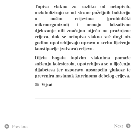
Topiva vlakna za razliku od netopivih,
metaboliziraju se od strane poželjnih bakterija
u našim crijevima (probiotički
mikroorganizmi) i nemaju laksativno
djelovanje niti značajno utječu na pražnjene
crijeva, dok se netopiva vlakna već dugi niz
godina upotrebljavaju upravo u svrhu liječenja
konstipacije (zatvora) crijeva.
Dijeta bogata topivim vlaknima pomaže
sniženju kolesterola, upotrebljava se u liječenju
dijabetesa jer usporava apsorpciju glukoze te
prevenira nastanak karcinoma debelog crijeva.
Vijesti
Next
Previous