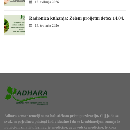
12. svibnja 2026
Radionica kuhanja: Zeleni proljetni detox 14.04.
13. travnja 2026
Adhara centar temelji se na holističkom pristupu zdravlju. Cilj je da se
svakom pojedincu pristupi individualno i da se kombinacijom znanja iz
nutricionizma, fitofarmacije, medicine, ayurvedske medicine, te kroz