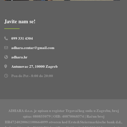
Javite nam se!
099 331 4304
adhara.centar@gmail.com
adhara.hr
Antunovac 27, 10000 Zagreb
Pon do Pet - 8:00 do 20:00
ADHARA d.o.o. je upisan u registar Trgovačkog suda u Zagrebu, broj
spisa: 080855079 | OIB: 40870068574 | Račun broj
HR4724020061100664099 otvoren kod Erste&Steiermarkische bank d.d.,