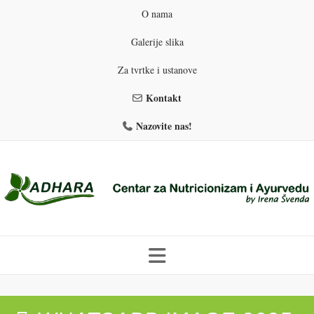
O nama
Galerije slika
Za tvrtke i ustanove
Kontakt
Nazovite nas!
Skip
to
PROGRAMI PREHRANE
PRIRODNO MRŠAVLJENJE
content