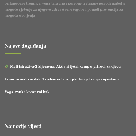
prilagođene treninge, yoga terapiju i posebne tretmane ponudi najbolje
moguće rješenje za njegove zdravstvene tegobe i ponudi prevencija za
moguća oboljenja
Najave događanja
Mali istraživači Sljemena: Aktivni ljetni kamp u prirodi za djecu
Transformativni dah: Trodnevni terapijski tečaj disanja i opuštanja
Yoga, zvuk i kreativni huk
Najnovije vijesti