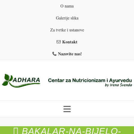
O nama
Galerije slika
Za tvrtke i ustanove
Kontakt
Nazovite nas!
Skip
to
BAKALAR-NA-BIJELO-
PROGRAMI PREHRANE
PRIRODNO MRŠAVLJENJE
content