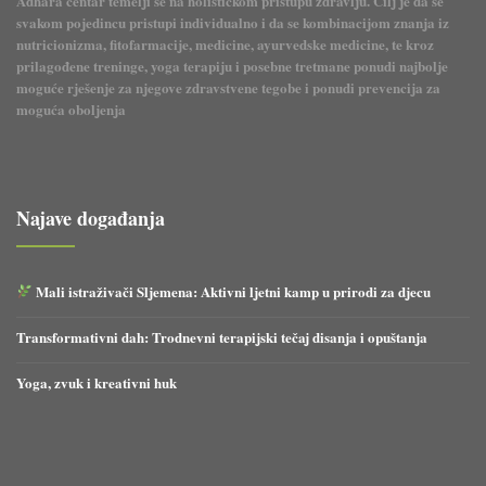
Adhara centar temelji se na holističkom pristupu zdravlju. Cilj je da se
svakom pojedincu pristupi individualno i da se kombinacijom znanja iz
nutricionizma, fitofarmacije, medicine, ayurvedske medicine, te kroz
prilagođene treninge, yoga terapiju i posebne tretmane ponudi najbolje
moguće rješenje za njegove zdravstvene tegobe i ponudi prevencija za
moguća oboljenja
Najave događanja
Mali istraživači Sljemena: Aktivni ljetni kamp u prirodi za djecu
Transformativni dah: Trodnevni terapijski tečaj disanja i opuštanja
Yoga, zvuk i kreativni huk