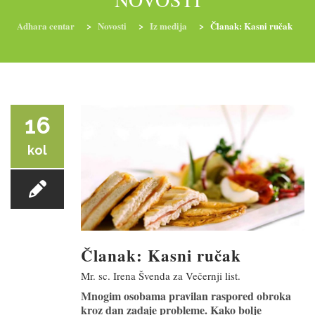
Adhara centar
>
Novosti
>
Iz medija
>
Članak: Kasni ručak
RADIONICE
NUTRI-ORDINACIJA
TRETMANI
YOGA I TRENINZI
16
kol
Članak: Kasni ručak
Mr. sc. Irena Švenda za Večernji list.
Mnogim osobama pravilan raspored obroka
kroz dan zadaje probleme. Kako bolje