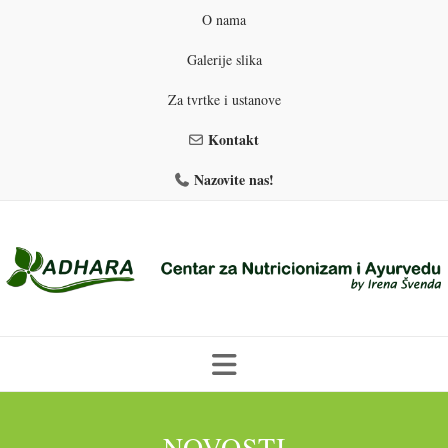
O nama
Galerije slika
Za tvrtke i ustanove
Kontakt
Nazovite nas!
Skip
to
PROGRAMI PREHRANE
PRIRODNO MRŠAVLJENJE
NOVOSTI
content