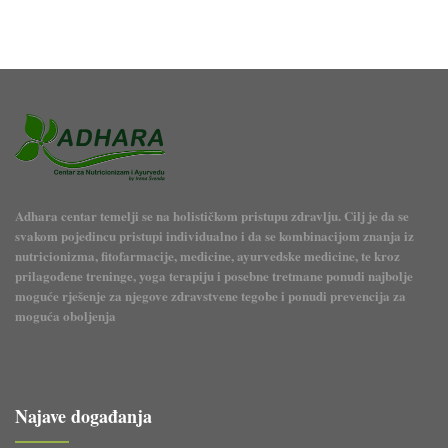
Adhara centar temelji se na holističkom pristupu zdravlju. Cilj je da se
svakom pojedincu pristupi individualno i da se kombinacijom znanja iz
nutricionizma, fitofarmacije, medicine, ayurvedske medicine, te kroz
prilagođene treninge, yoga terapiju i posebne tretmane ponudi najbolje
moguće rješenje za njegove zdravstvene tegobe i ponudi prevencija za
moguća oboljenja
Najave događanja