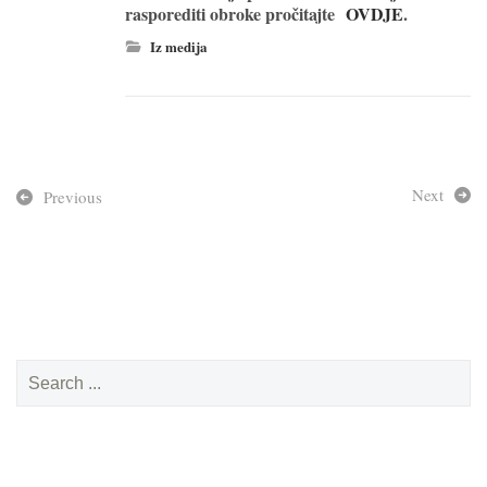
rasporediti obroke pročitajte
OVDJE
.
Iz medija
Next
Previous
Search
for: