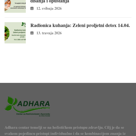
disanja i opuštanja
12. svibnja 2026
Radionica kuhanja: Zeleni proljetni detox 14.04.
13. travnja 2026
Adhara centar temelji se na holističkom pristupu zdravlju. Cilj je da se
svakom pojedincu pristupi individualno i da se kombinacijom znanja iz