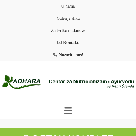
O nama
Galerije slika
Za tvrtke i ustanove
Kontakt
Nazovite nas!
Skip
to
PROGRAMI PREHRANE
PRIRODNO MRŠAVLJENJE
content