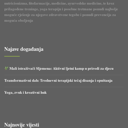
nutricionizma, fitofarmacije, medicine, ayurvedske medicine, te kroz
prilagođene treninge, yoga terapiju i posebne tretmane ponudi najbolje
moguće rješenje za njegove zdravstvene tegobe i ponudi prevencija za
moguća oboljenja
Najave događanja
Mali istraživači Sljemena: Aktivni ljetni kamp u prirodi za djecu
Transformativni dah: Trodnevni terapijski tečaj disanja i opuštanja
Yoga, zvuk i kreativni huk
Najnovije vijesti