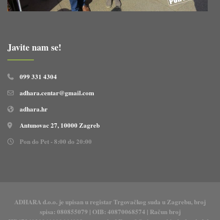
Javite nam se!
099 331 4304
adhara.centar@gmail.com
adhara.hr
Antunovac 27, 10000 Zagreb
Pon do Pet - 8:00 do 20:00
ADHARA d.o.o. je upisan u registar Trgovačkog suda u Zagrebu, broj
spisa: 080855079 | OIB: 40870068574 | Račun broj