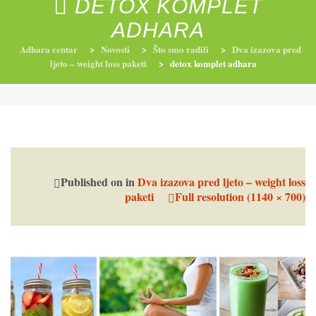
DETOX KOMPLET
ADHARA
Adhara centar
>
Novosti
>
Što smo radili
>
Dva izazova pred
RADIONICE
NUTRI-ORDINACIJA
TRETMANI
ljeto – weight loss paketi
>
detox komplet adhara
YOGA I TRENINZI
Published on
in
Dva izazova pred ljeto – weight loss
paketi
Full resolution (1140 × 700)