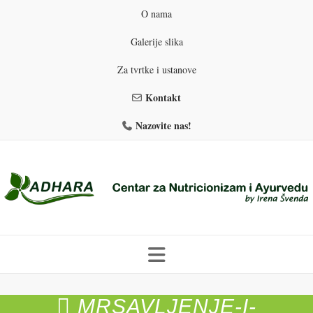
O nama
Galerije slika
Za tvrtke i ustanove
Kontakt
Nazovite nas!
Skip
to
MRSAVLJENJE-I-
PROGRAMI PREHRANE
PRIRODNO MRŠAVLJENJE
content