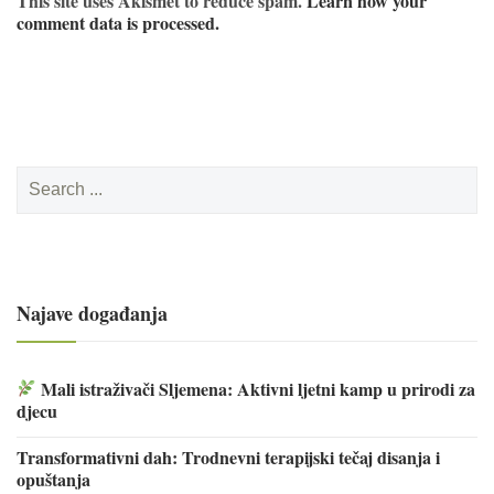
This site uses Akismet to reduce spam.
Learn how your
comment data is processed.
Search
for:
Najave događanja
Mali istraživači Sljemena: Aktivni ljetni kamp u prirodi za
djecu
Transformativni dah: Trodnevni terapijski tečaj disanja i
opuštanja