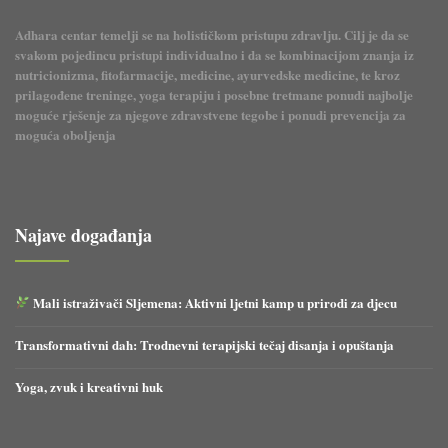
Adhara centar temelji se na holističkom pristupu zdravlju. Cilj je da se
svakom pojedincu pristupi individualno i da se kombinacijom znanja iz
nutricionizma, fitofarmacije, medicine, ayurvedske medicine, te kroz
prilagođene treninge, yoga terapiju i posebne tretmane ponudi najbolje
moguće rješenje za njegove zdravstvene tegobe i ponudi prevencija za
moguća oboljenja
Najave događanja
Mali istraživači Sljemena: Aktivni ljetni kamp u prirodi za djecu
Transformativni dah: Trodnevni terapijski tečaj disanja i opuštanja
Yoga, zvuk i kreativni huk