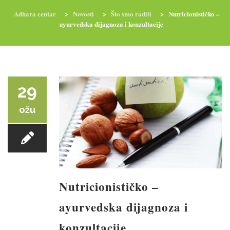
Adhara centar
>
Novosti
>
Što smo radili
>
Nutricionističko –
ayurvedska dijagnoza i konzultacije
RADIONICE
NUTRI-ORDINACIJA
TRETMANI
YOGA I TRENINZI
29
ožu
Nutricionističko –
ayurvedska dijagnoza i
konzultacije