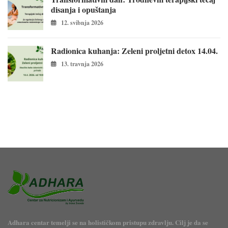
disanja i opuštanja
12. svibnja 2026
Radionica kuhanja: Zeleni proljetni detox 14.04.
13. travnja 2026
Adhara centar temelji se na holističkom pristupu zdravlju. Cilj je da se