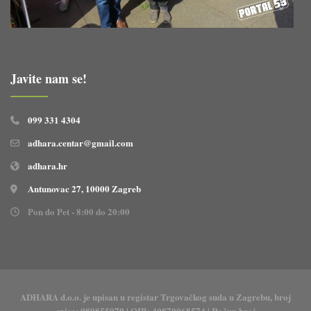
Javite nam se!
099 331 4304
adhara.centar@gmail.com
adhara.hr
Antunovac 27, 10000 Zagreb
Pon do Pet - 8:00 do 20:00
ADHARA d.o.o. je upisan u registar Trgovačkog suda u Zagrebu, broj
spisa: 080855079 | OIB: 40870068574 | Račun broj