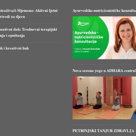
straživači Sljemena: Aktivni ljetni
Ayurvedsko-nutricionističke konzulta
irodi za djecu
ativni dah: Trodnevni terapijski
anja i opuštanja
k i kreativni huk
Nova sezona yoge u ADHARA centru
PETRINJSKI TANJUR ZDRAVLJA