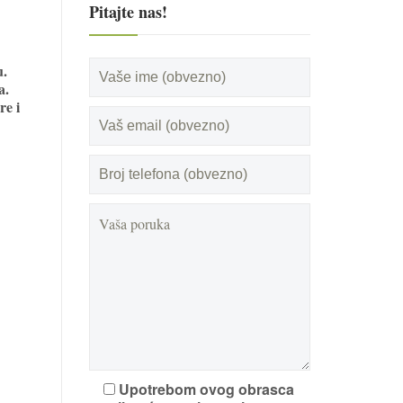
Pitajte nas!
u.
a.
re i
Upotrebom ovog obrasca