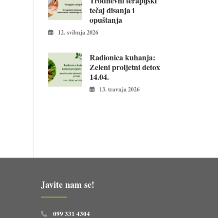
Trodnevni terapijski
tečaj disanja i
opuštanja
12. svibnja 2026
Radionica kuhanja:
Zeleni proljetni detox
14.04.
13. travnja 2026
Javite nam se!
099 331 4304