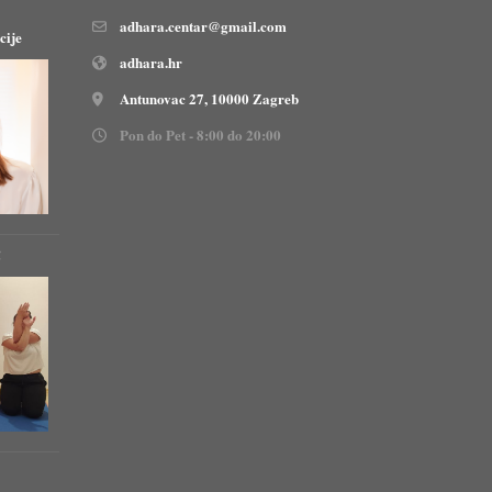
adhara.centar@gmail.com
cije
adhara.hr
Antunovac 27, 10000 Zagreb
Pon do Pet - 8:00 do 20:00
!