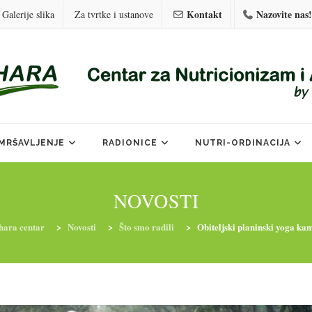
Kontakt
Nazovite nas!
Galerije slika
Za tvrtke i ustanove
MRŠAVLJENJE
RADIONICE
NUTRI-ORDINACIJA
NOVOSTI
hara centar
>
Novosti
>
Što smo radili
>
Obiteljski planinski yoga ka