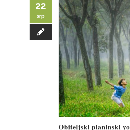
22
srp
Obiteljski planinski 