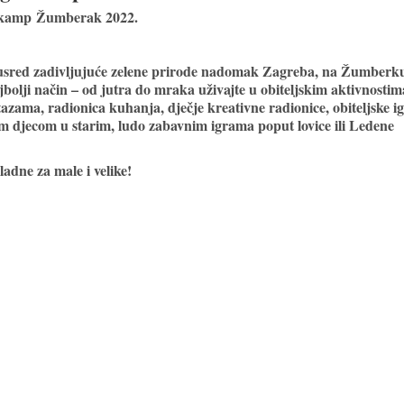
a kamp
Žumberak 2022.
 usred zadivljujuće zelene prirode nadomak Zagreba, na Žumberk
ajbolji način – od jutra do mraka uživajte u obiteljskim aktivnostim
ama, radionica kuhanja, dječje kreativne radionice, obiteljske ig
om djecom u starim, ludo zabavnim igrama poput lovice ili Ledene
ladne za male i velike!