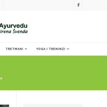
TRETMANI
YOGA I TRENINZI
mp
Search