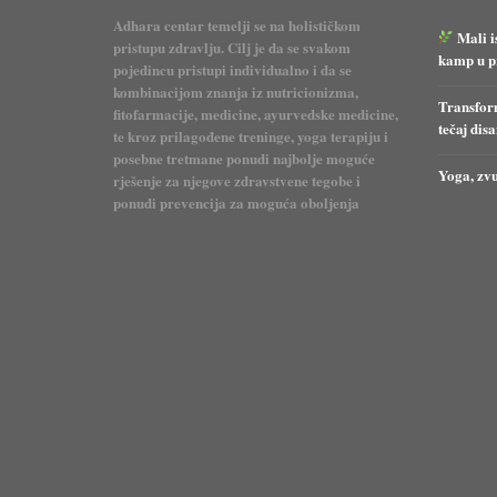
Adhara centar temelji se na holističkom
Mali i
pristupu zdravlju. Cilj je da se svakom
kamp u pr
pojedincu pristupi individualno i da se
kombinacijom znanja iz nutricionizma,
Transform
fitofarmacije, medicine, ayurvedske medicine,
tečaj dis
te kroz prilagođene treninge, yoga terapiju i
posebne tretmane ponudi najbolje moguće
Yoga, zvu
rješenje za njegove zdravstvene tegobe i
ponudi prevencija za moguća oboljenja