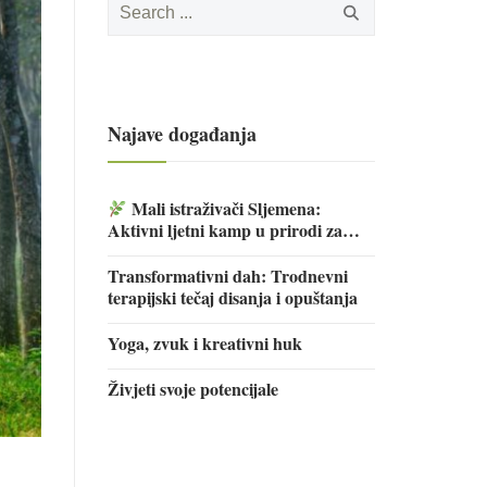
for:
Najave događanja
Mali istraživači Sljemena:
Aktivni ljetni kamp u prirodi za
djecu
Transformativni dah: Trodnevni
terapijski tečaj disanja i opuštanja
Yoga, zvuk i kreativni huk
Živjeti svoje potencijale