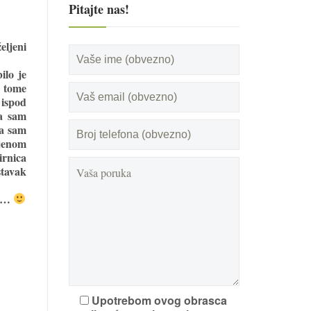
Pitajte nas!
eljeni
ilo je
 tome
 ispod
la sam
da sam
mjenom
irnica
tavak
ći…
Upotrebom ovog obrasca