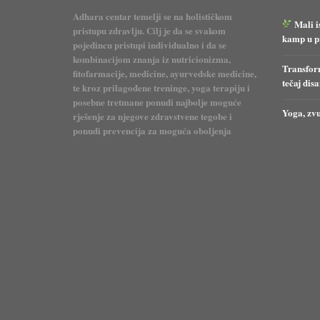
Adhara centar temelji se na holističkom
Mali i
pristupu zdravlju. Cilj je da se svakom
kamp u pr
pojedincu pristupi individualno i da se
kombinacijom znanja iz nutricionizma,
Transform
fitofarmacije, medicine, ayurvedske medicine,
tečaj dis
te kroz prilagođene treninge, yoga terapiju i
posebne tretmane ponudi najbolje moguće
Yoga, zvu
rješenje za njegove zdravstvene tegobe i
ponudi prevencija za moguća oboljenja