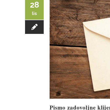
28
lis
Pismo zadovoljne klije