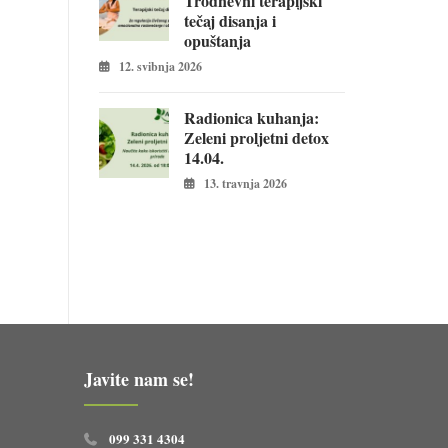
Trodnevni terapijski
tečaj disanja i
opuštanja
12. svibnja 2026
Radionica kuhanja:
Zeleni proljetni detox
14.04.
13. travnja 2026
Javite nam se!
099 331 4304