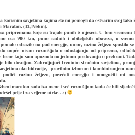
a korisnim savjetima kojima ste mi pomogli da ostvarim svoj tako ž
ti Maraton. (42,195km).
 sa pripremama koje su trajale punih 5 mjeseci. U tom vremenu b
čano cca 900 km, puno radnih i obiteljskih obaveza, u svemu
 pomalo odrazilo na pad energije, umor, razina željeza spustila se
 da uopće nisam razmišljala o odustajanju od priprema, odluči
stice Irene koju sam upoznala na jednom predavanju o prehrani. Ta
ije bilo dovoljno. Zahvaljujući Ireninim stručnim savjetima, pro
savjetima oko hidracije, pravilnim izborom i kombiniranjem nam
podići razinu željeza, povećati energiju i omogućiti mi nas
ida.
lužbeni maraton sada iza mene i već razmišljam kada će biti sljede
dršci prije i za vrijeme utrke…:)