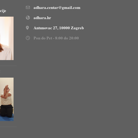
adhara.centar@gmail.com
cije
adhara.hr
Antunovac 27, 10000 Zagreb
Pon do Pet - 8:00 do 20:00
!