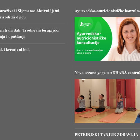
straživači Sljemena: Aktivni ljetni
Ayurvedsko-nutricionističke konzulta
irodi za djecu
ativni dah: Trodnevni terapijski
anja i opuštanja
k i kreativni huk
Nova sezona yoge u ADHARA centru
PETRINJSKI TANJUR ZDRAVLJA