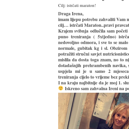
Cilj: istrčati maraton!
Draga Irena,
imam lijepu potrebu zahvaliti Vam n
cilj… istrčati Maraton..pravi pravca
Krajem svibnja odlučila sam početi
puno treniranja ( 5xtjedno) istr
nedovoljno odmora, i sve to se malo
normale, gubitak kg i sl. Obzirom
potražiti stručni savjet nutricioni
mislila da dosta toga znam, no to n
dotadašnjih prehrambenih navika, 
uspjela mi je u samo 2 mjeseca 
treniranja cijelo to vrijeme bez prek
I na kraju najbitnije da je moj 1. s
Iskreno sam zahvalna Ireni na po