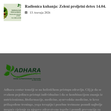
Radionica kuhanja: Zeleni proljetni detox 14.04.
13. travnja 2026
Adhara centar temelji se na holističkom pristupu zdravlju. Cilj je da se
svakom pojedincu pristupi individualno i da se kombinacijom znanja iz
nutricionizma, fitofarmacije, medicine, ayurvedske medicine, te kroz
prilagođene treninge, yoga terapiju i posebne tretmane ponudi najbolje
moguće rješenje za njegove zdravstvene tegobe i ponudi prevencija za