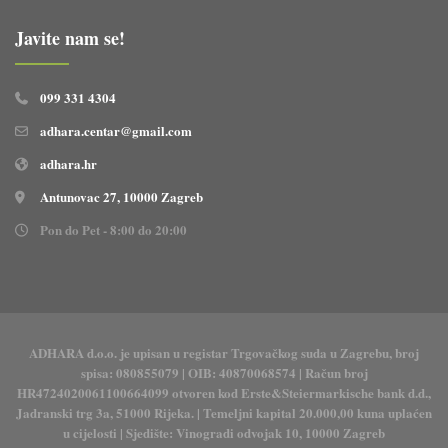
Javite nam se!
099 331 4304
adhara.centar@gmail.com
adhara.hr
Antunovac 27, 10000 Zagreb
Pon do Pet - 8:00 do 20:00
ADHARA d.o.o. je upisan u registar Trgovačkog suda u Zagrebu, broj
spisa: 080855079 | OIB: 40870068574 | Račun broj
HR4724020061100664099 otvoren kod Erste&Steiermarkische bank d.d.,
Jadranski trg 3a, 51000 Rijeka. | Temeljni kapital 20.000,00 kuna uplaćen
u cijelosti | Sjedište: Vinogradi odvojak 10, 10000 Zagreb