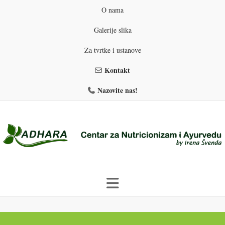
O nama
Galerije slika
Za tvrtke i ustanove
Kontakt
Nazovite nas!
Skip
to
PROGRAMI PREHRANE
PRIRODNO MRŠAVLJENJE
content