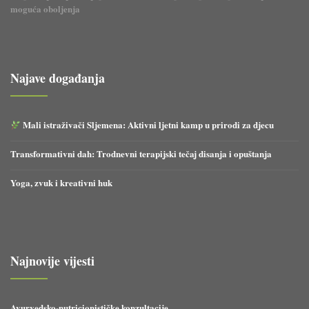
moguća oboljenja
Najave događanja
Mali istraživači Sljemena: Aktivni ljetni kamp u prirodi za djecu
Transformativni dah: Trodnevni terapijski tečaj disanja i opuštanja
Yoga, zvuk i kreativni huk
Najnovije vijesti
Ayurvedsko-nutricionističke konzultacije