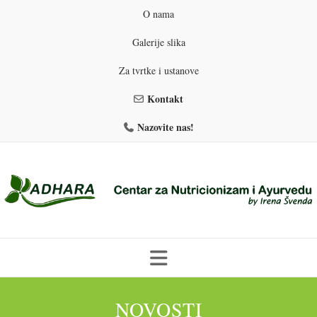
O nama
Galerije slika
Za tvrtke i ustanove
Kontakt
Nazovite nas!
Skip
to
NOVOSTI
PROGRAMI PREHRANE
PRIRODNO MRŠAVLJENJE
content