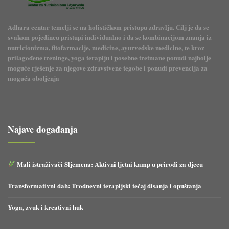
Adhara centar temelji se na holističkom pristupu zdravlju. Cilj je da se
svakom pojedincu pristupi individualno i da se kombinacijom znanja iz
nutricionizma, fitofarmacije, medicine, ayurvedske medicine, te kroz
prilagođene treninge, yoga terapiju i posebne tretmane ponudi najbolje
moguće rješenje za njegove zdravstvene tegobe i ponudi prevencija za
moguća oboljenja
Najave događanja
Mali istraživači Sljemena: Aktivni ljetni kamp u prirodi za djecu
Transformativni dah: Trodnevni terapijski tečaj disanja i opuštanja
Yoga, zvuk i kreativni huk