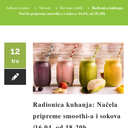
Adhara centar
>
Novosti
>
Što smo radili
>
Radionica kuhanja:
Načela pripreme smoothi-a i sokova /16.04. od 18-20h
RADIONICE
NUTRI-ORDINACIJA
TRETMANI
YOGA I TRENINZI
12
tra
Radionica kuhanja: Načela
pripreme smoothi-a i sokova
/16.04. od 18-20h