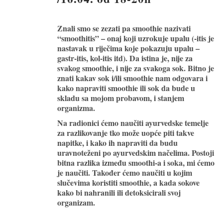
Znali smo se zezati pa smoothie nazivati
“smoothitis” – onaj koji uzrokuje upalu (-itis je
nastavak u riječima koje pokazuju upalu –
gastr-itis, kol-itis itd). Da istina je, nije za
svakog smoothie, i nije za svakoga sok. Bitno je
znati kakav sok i/ili smoothie nam odgovara i
kako napraviti smoothie ili sok da bude u
skladu sa mojom probavom, i stanjem
organizma.
Na radionici ćemo naučiti ayurvedske temelje
za razlikovanje tko može uopće piti takve
napitke, i kako ih napraviti da budu
uravnoteženi po ayurvedskim načelima. Postoji
bitna razlika između smoothi-a i soka, mi ćemo
je naučiti. Također ćemo naučiti u kojim
slučevima koristiti smoothie, a kada sokove
kako bi nahranili ili detoksicirali svoj
organizam.