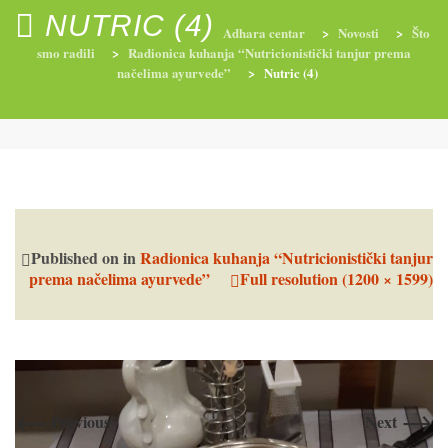
NUTRIC (4)
Adhara centar
>
Novosti
>
Što
smo radili
>
Radionica kuhanja “Nutricionistički tanjur prema
načelima ayurvede”
>
Nutric (4)
RADIONICE
NUTRI-ORDINACIJA
TRETMANI
YOGA I TRENINZI
Published on
in
Radionica kuhanja “Nutricionistički tanjur
prema načelima ayurvede”
Full resolution (1200 × 1599)
←
→
Previous
Next