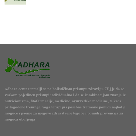
Adhara centar temelji se na holističkom pristupu zdravlju. Cilj je da se
svakom pojedincu pristupi individualno i da se kombinacijom znanja iz
nutricionizma, fitofarmacije, medicine, ayurvedske medicine, te kroz
prilagođene treninge, yoga terapiju i posebne tretmane ponudi najbolje
moguće rješenje za njegove zdravstvene tegobe i ponudi prevencija za
moguća oboljenja