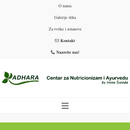
O nama
Galerije slika
Za tvrtke i ustanove
Kontakt
Nazovite nas!
Skip
to
PROGRAMI PREHRANE
PRIRODNO MRŠAVLJENJE
content