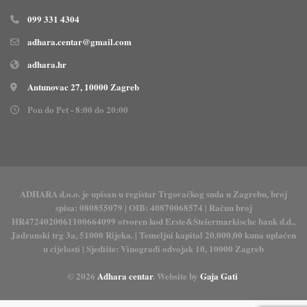
099 331 4304
adhara.centar@gmail.com
adhara.hr
Antunovac 27, 10000 Zagreb
Pon do Pet - 8:00 do 20:00
ADHARA d.o.o. je upisan u registar Trgovačkog suda u Zagrebu, broj
spisa: 080855079 | OIB: 40870068574 | Račun broj
HR4724020061100664099 otvoren kod Erste&Steiermarkische bank d.d.,
Jadranski trg 3a, 51000 Rijeka. | Temeljni kapital 20.000,00 kuna uplaćen
u cijelosti | Sjedište: Vinogradi odvojak 10, 10000 Zagreb
© 2026
Adhara centar
. Website by
Gaja Gati