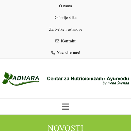
O nama
Galerije slika
Za tvrtke i ustanove
Kontakt
Nazovite nas!
Skip
to
NOVOSTI
PROGRAMI PREHRANE
PRIRODNO MRŠAVLJENJE
content