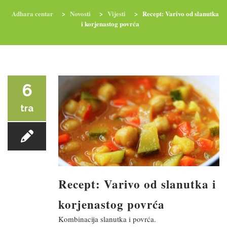
Adhara centar
>
Novosti
>
Vijesti
>
Recept: Varivo od slanutka
i korjenastog povrća
RADIONICE
NUTRI-ORDINACIJA
TRETMANI
YOGA I TRENINZI
6
tra
Recept: Varivo od slanutka i
korjenastog povrća
Kombinacija slanutka i povrća.