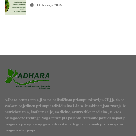
13. travnja 2026
Adhara centar temelji se na holističkom pristupu zdravlju. Cilj je da se
svakom pojedincu pristupi individualno i da se kombinacijom znanja iz
nutricionizma, fitofarmacije, medicine, ayurvedske medicine, te kroz
prilagođene treninge, yoga terapiju i posebne tretmane ponudi najbolje
moguće rješenje za njegove zdravstvene tegobe i ponudi prevencija za
moguća oboljenja