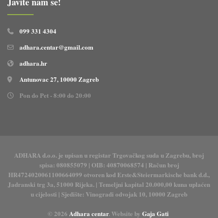
Javite nam se!
099 331 4304
adhara.centar@gmail.com
adhara.hr
Antunovac 27, 10000 Zagreb
Pon do Pet - 8:00 do 20:00
ADHARA d.o.o. je upisan u registar Trgovačkog suda u Zagrebu, broj
spisa: 080855079 | OIB: 40870068574 | Račun broj
HR4724020061100664099 otvoren kod Erste&Steiermarkische bank d.d.,
Jadranski trg 3a, 51000 Rijeka. | Temeljni kapital 20.000,00 kuna uplaćen
u cijelosti | Sjedište: Vinogradi odvojak 10, 10000 Zagreb
© 2026
Adhara centar
. Website by
Gaja Gati