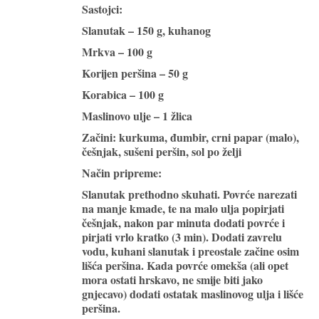
Sastojci:
Slanutak – 150 g, kuhanog
Mrkva – 100 g
Korijen peršina – 50 g
Korabica – 100 g
Maslinovo ulje – 1 žlica
Začini: kurkuma, đumbir, crni papar (malo),
češnjak, sušeni peršin, sol po želji
Način pripreme:
Slanutak prethodno skuhati. Povrće narezati
na manje kmade, te na malo ulja popirjati
češnjak, nakon par minuta dodati povrće i
pirjati vrlo kratko (3 min). Dodati zavrelu
vodu, kuhani slanutak i preostale začine osim
lišća peršina. Kada povrće omekša (ali opet
mora ostati hrskavo, ne smije biti jako
gnjecavo) dodati ostatak maslinovog ulja i lišće
peršina.