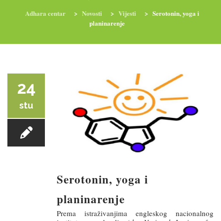
Adhara centar
>
Novosti
>
Vijesti
>
Serotonin, yoga i
planinarenje
RADIONICE
NUTRI-ORDINACIJA
TRETMANI
YOGA I TRENINZI
24
stu
Serotonin, yoga i
planinarenje
Prema istraživanjima engleskog nacionalnog