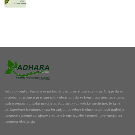
Adhara centar temelji se na holističkom pristupu zdravlju. Cilj je da se
svakom pojedincu pristupi individualno i da se kombinacijom znanja iz
nutricionizma, fitofarmacije, medicine, ayurvedske medicine, te kroz
prilagođene treninge, yoga terapiju i posebne tretmane ponudi najbolje
moguće rješenje za njegove zdravstvene tegobe i ponudi prevencija za
moguća oboljenja