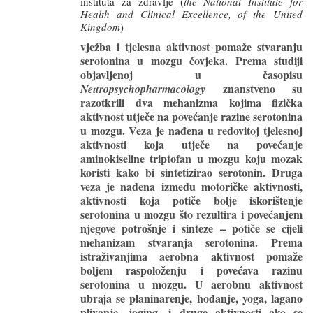
instituta za zdravlje (
the National Institute for
Health and Clinical Excellence, of the United
Kingdom
)
vježba i tjelesna aktivnost pomaže stvaranju
serotonina u mozgu čovjeka. Prema studiji
objavljenoj u časopisu
znanstveno su
Neuropsychopharmacology
razotkrili dva mehanizma kojima fizička
aktivnost utječe na povećanje razine serotonina
u mozgu. Veza je nađena u redovitoj tjelesnoj
aktivnosti koja utječe na povećanje
aminokiseline triptofan u mozgu koju mozak
koristi kako bi sintetizirao serotonin. Druga
veza je nađena između motoričke aktivnosti,
aktivnosti koja potiče bolje iskorištenje
serotonina u mozgu što rezultira i povećanjem
njegove potrošnje i sinteze – potiče se cijeli
mehanizam stvaranja serotonina. Prema
istraživanjima aerobna aktivnost pomaže
boljem raspoloženju i povećava razinu
serotonina u mozgu. U aerobnu aktivnost
ubraja se planinarenje, hodanje, yoga, lagano
plivanje, joging, i druge aktivnosti ako se