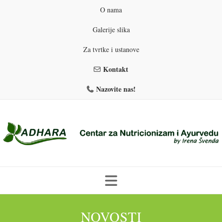
O nama
Galerije slika
Za tvrtke i ustanove
Kontakt
Nazovite nas!
Skip
to
NOVOSTI
PROGRAMI PREHRANE
PRIRODNO MRŠAVLJENJE
content