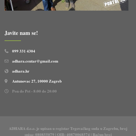
Javite nam se!
099 331 4304
adhara.centar@gmail.com
adhara.hr
Antunovac 27, 10000 Zagreb
Pon do Pet - 8:00 do 20:00
ADHARA d.o.o. je upisan u registar Trgovačkog suda u Zagrebu, broj
spisa: 080855079 | OIB: 40870068574 | Račun broj