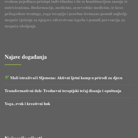
svakom pojedincu pristupi individualno i da se kombinacijom znanja iz
nutricionizma, fitofarmacije, medicine, ayurvedske medicine, te kroz
prilagođene treninge, yoga terapiju i posebne tretmane ponudi najbolje
moguće rješenje za njegove zdravstvene tegobe i ponudi prevencija za
moguća oboljenja
Najave događanja
Mali istraživači Sljemena: Aktivni ljetni kamp u prirodi za djecu
Transformativni dah: Trodnevni terapijski tečaj disanja i opuštanja
Yoga, zvuk i kreativni huk