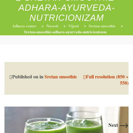
ADHARA-AYURVEDA-
NUTRICIONIZAM
RADIONICE
NUTRI-ORDINACIJA
TRETMANI
Adhara centar
>
Novosti
>
Vijesti
>
Sretan smoothie
>
Sretan-smoothie-adhara-ayurveda-nutricionizam
YOGA I TRENINZI
Published on
in
Sretan smoothie
Full resolution (850 ×
550)
→
Next