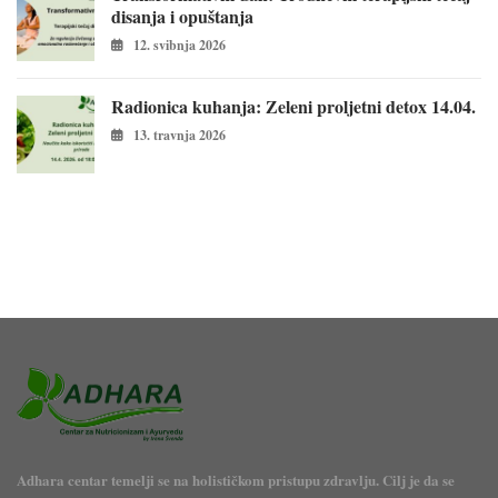
disanja i opuštanja
12. svibnja 2026
Radionica kuhanja: Zeleni proljetni detox 14.04.
13. travnja 2026
Adhara centar temelji se na holističkom pristupu zdravlju. Cilj je da se