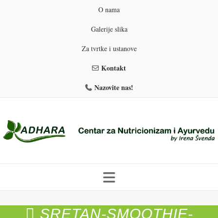
O nama
Galerije slika
Za tvrtke i ustanove
Kontakt
Nazovite nas!
Skip
to
SRETAN-SMOOTHIE-
PROGRAMI PREHRANE
PRIRODNO MRŠAVLJENJE
content