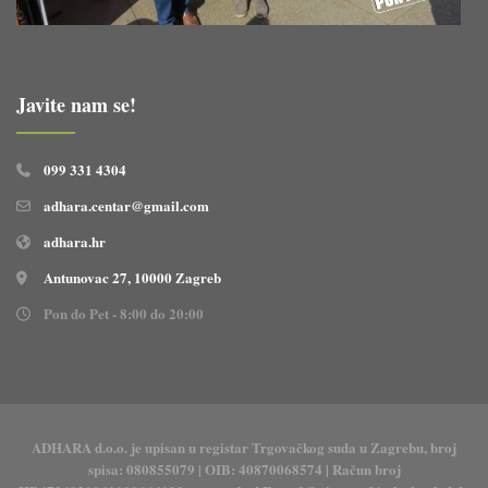
Javite nam se!
099 331 4304
adhara.centar@gmail.com
adhara.hr
Antunovac 27, 10000 Zagreb
Pon do Pet - 8:00 do 20:00
ADHARA d.o.o. je upisan u registar Trgovačkog suda u Zagrebu, broj
spisa: 080855079 | OIB: 40870068574 | Račun broj