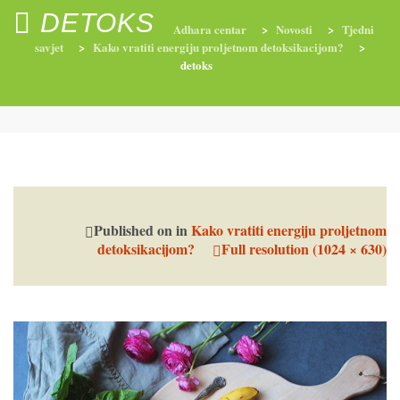
DETOKS
Adhara centar
>
Novosti
>
Tjedni
savjet
>
Kako vratiti energiju proljetnom detoksikacijom?
>
detoks
RADIONICE
NUTRI-ORDINACIJA
TRETMANI
YOGA I TRENINZI
Published on
in
Kako vratiti energiju proljetnom
detoksikacijom?
Full resolution (1024 × 630)