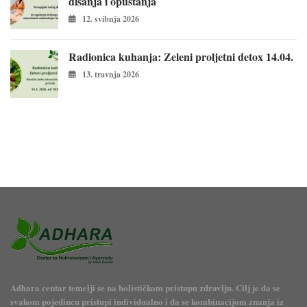
disanja i opuštanja
12. svibnja 2026
Radionica kuhanja: Zeleni proljetni detox 14.04.
13. travnja 2026
Adhara centar temelji se na holističkom pristupu zdravlju. Cilj je da se
svakom pojedincu pristupi individualno i da se kombinacijom znanja iz