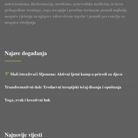
nutricionizma, fitofarmacije, medicine, ayurvedske medicine, te kroz
prilagođene treninge, yoga terapiju i posebne tretmane ponudi najbolje
moguće rješenje za njegove zdravstvene tegobe i ponudi prevencija za
moguća oboljenja
Najave događanja
Mali istraživači Sljemena: Aktivni ljetni kamp u prirodi za djecu
Transformativni dah: Trodnevni terapijski tečaj disanja i opuštanja
Yoga, zvuk i kreativni huk
Najnovije vijesti