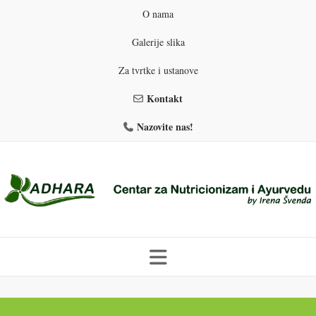
O nama
Galerije slika
Za tvrtke i ustanove
Kontakt
Nazovite nas!
Skip
to
PROGRAMI PREHRANE
PRIRODNO MRŠAVLJENJE
content