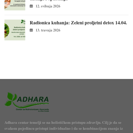
12. svibnja 2026
Radionica kuhanja: Zeleni proljetni detox 14.04.
13. travnja 2026
Adhara centar temelji se na holističkom pristupu zdravlju. Cilj je da se
svakom pojedincu pristupi individualno i da se kombinacijom znanja iz