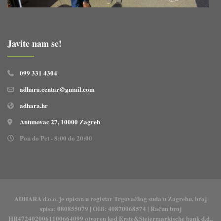
Javite nam se!
099 331 4304
adhara.centar@gmail.com
adhara.hr
Antunovac 27, 10000 Zagreb
Pon do Pet - 8:00 do 20:00
ADHARA d.o.o. je upisan u registar Trgovačkog suda u Zagrebu, broj
spisa: 080855079 | OIB: 40870068574 | Račun broj
HR4724020061100664099 otvoren kod Erste&Steiermarkische bank d.d.,