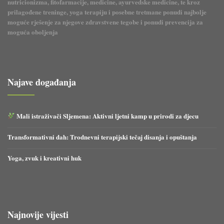
nutricionizma, fitofarmacije, medicine, ayurvedske medicine, te kroz
prilagođene treninge, yoga terapiju i posebne tretmane ponudi najbolje
moguće rješenje za njegove zdravstvene tegobe i ponudi prevencija za
moguća oboljenja
Najave događanja
Mali istraživači Sljemena: Aktivni ljetni kamp u prirodi za djecu
Transformativni dah: Trodnevni terapijski tečaj disanja i opuštanja
Yoga, zvuk i kreativni huk
Najnovije vijesti