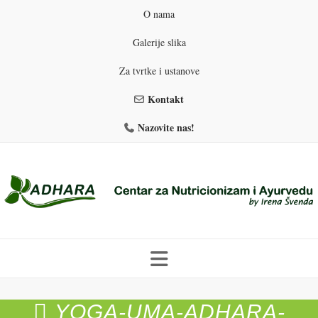
O nama
Galerije slika
Za tvrtke i ustanove
Kontakt
Nazovite nas!
Skip
to
YOGA-UMA-ADHARA-
PROGRAMI PREHRANE
PRIRODNO MRŠAVLJENJE
content