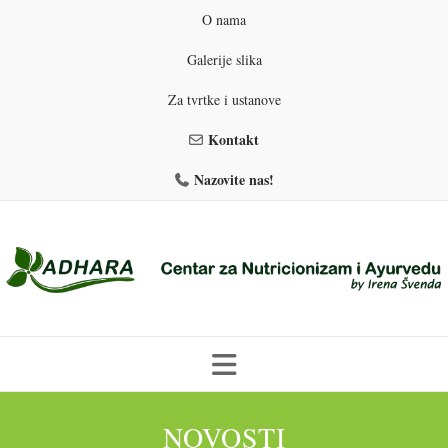
O nama
Galerije slika
Za tvrtke i ustanove
Kontakt
Nazovite nas!
Skip
to
NOVOSTI
PROGRAMI PREHRANE
PRIRODNO MRŠAVLJENJE
content