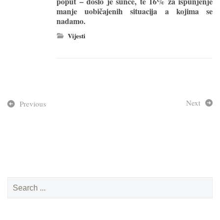
poput – došlo je sunce, te 16% za ispunjenje
manje uobičajenih situacija a kojima se
nadamo.
Vijesti
Next
Previous
Search
for: