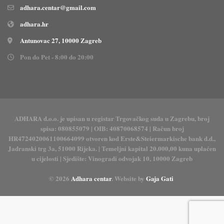
adhara.centar@gmail.com
adhara.hr
Antunovac 27, 10000 Zagreb
Pon do Pet - 8:00 do 20:00
ADHARA d.o.o. je upisan u registar Trgovačkog suda u Zagrebu, broj
spisa: 080855079 | OIB: 40870068574 | Račun broj
HR4724020061100664099 otvoren kod Erste&Steiermarkische bank d.d.,
Jadranski trg 3a, 51000 Rijeka. | Temeljni kapital 20.000,00 kuna uplaćen
u cijelosti | Sjedište: Vinogradi odvojak 10, 10000 Zagreb
© 2026
Adhara centar
. Website by
Gaja Gati