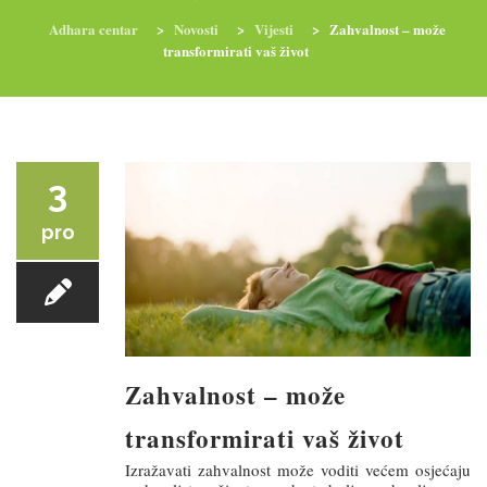
Adhara centar
>
Novosti
>
Vijesti
>
Zahvalnost – može
transformirati vaš život
RADIONICE
NUTRI-ORDINACIJA
TRETMANI
YOGA I TRENINZI
3
pro
Zahvalnost – može
transformirati vaš život
Izražavati zahvalnost može voditi većem osjećaju