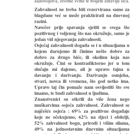
zadovoljstva, životne svrhe te boljem zdravlju srca.
Zahvalnost ne treba biti rezervirana samo za
blagdane već se može prakticirati na dnevnoj
razini.
Navečer prije spavanja sjetiti se svega što
pozitivnog i voljenog što nas okružuje, samo je
jedan vid njegovanja zahvalnosti.
Osjećaj zahvalnosti događa se i u situacijama u
kojem darujemo ili činimo nešto dobro za
dobro za drugo biće, ili okolinu koja nas
okružuje. Čini se kontradiktorno jer u tom
slučaju mi dajemo, ali je upravo tajna u
davanju i darivanju. Darivanju osmjeha,
stvari, novca ili vremena, što god netko ima.
Upravo taj čin pomaže nam osvijestiti što sve
imamo, te budi zahvalnost u ljudima.
Znanstvenici su otkrili da više žena nego
muškarcima osjeća zahvalnost. Zahvalnost se
najčešće osjeća : 69% za pozitivne događaje
koje ne očekujemo, 62% na djeci i obitelji,
52% zahvalnost bogu, prirodi i višim silama,
49% na jednostavnim dnevnim situacijama