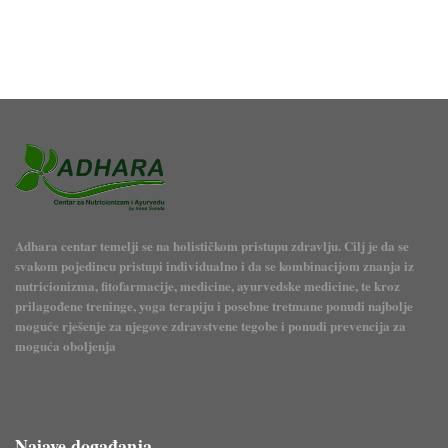
Adhara centar temelji se na holističkom pristupu zdravlju. Cilj je da se
svakom pojedincu pristupi individualno i da se kombinacijom znanja iz
nutricionizma, fitofarmacije, medicine, ayurvedske medicine, te kroz
prilagođene treninge, yoga terapiju i posebne tretmane ponudi najbolje
moguće rješenje za njegove zdravstvene tegobe i ponudi prevencija za
moguća oboljenja
Najave događanja