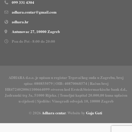
099 331 4304
adhara.centar@gmail.com
adhara.hr
Antunovac 27, 10000 Zagreb
Pon do Pet - 8:00 do 20:00
ADHARA d.o.o. je upisan u registar Trgovačkog suda u Zagrebu, broj
spisa: 080855079 | OIB: 40870068574 | Račun broj
HR4724020061100664099 otvoren kod Erste&Steiermarkische bank d.d.,
Jadranski trg 3a, 51000 Rijeka. | Temeljni kapital 20.000,00 kuna uplaćen
u cijelosti | Sjedište: Vinogradi odvojak 10, 10000 Zagreb
© 2026
Adhara centar
. Website by
Gaja Gati