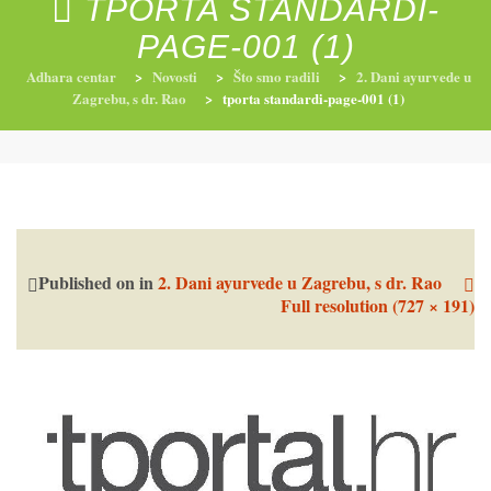
TPORTA STANDARDI-
PAGE-001 (1)
Adhara centar
>
Novosti
>
Što smo radili
>
2. Dani ayurvede u
RADIONICE
NUTRI-ORDINACIJA
TRETMANI
Zagrebu, s dr. Rao
>
tporta standardi-page-001 (1)
YOGA I TRENINZI
Published on
in
2. Dani ayurvede u Zagrebu, s dr. Rao
Full resolution (727 × 191)