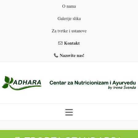
O nama
Galerije slika
Za tvrtke i ustanove
Kontakt
Nazovite nas!
Skip
to
PROGRAMI PREHRANE
PRIRODNO MRŠAVLJENJE
content