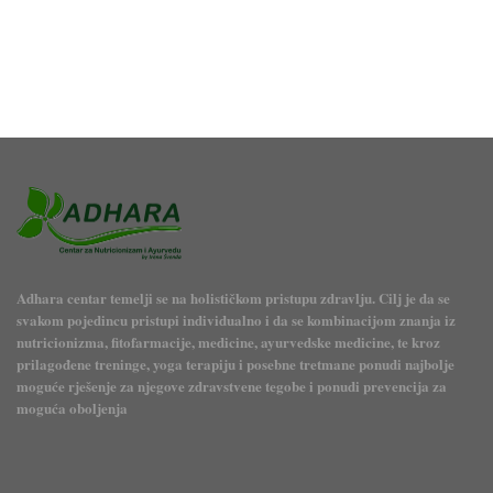
Adhara centar temelji se na holističkom pristupu zdravlju. Cilj je da se
svakom pojedincu pristupi individualno i da se kombinacijom znanja iz
nutricionizma, fitofarmacije, medicine, ayurvedske medicine, te kroz
prilagođene treninge, yoga terapiju i posebne tretmane ponudi najbolje
moguće rješenje za njegove zdravstvene tegobe i ponudi prevencija za
moguća oboljenja