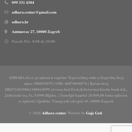
099 331 4304
adhara.centar@gmail.com
adhara.hr
Antunovac 27, 10000 Zagreb
Pon do Pet - 8:00 do 20:00
ADHARA d.o.o. je upisan u registar Trgovačkog suda u Zagrebu, broj
spisa: 080855079 | OIB: 40870068574 | Račun broj
HR4724020061100664099 otvoren kod Erste&Steiermarkische bank d.d.,
Jadranski trg 3a, 51000 Rijeka. | Temeljni kapital 20.000,00 kuna uplaćen
u cijelosti | Sjedište: Vinogradi odvojak 10, 10000 Zagreb
© 2026
Adhara centar
. Website by
Gaja Gati