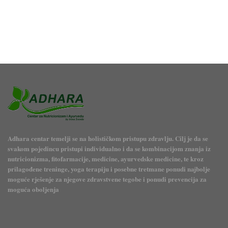
Adhara centar temelji se na holističkom pristupu zdravlju. Cilj je da se
svakom pojedincu pristupi individualno i da se kombinacijom znanja iz
nutricionizma, fitofarmacije, medicine, ayurvedske medicine, te kroz
prilagođene treninge, yoga terapiju i posebne tretmane ponudi najbolje
moguće rješenje za njegove zdravstvene tegobe i ponudi prevencija za
moguća oboljenja