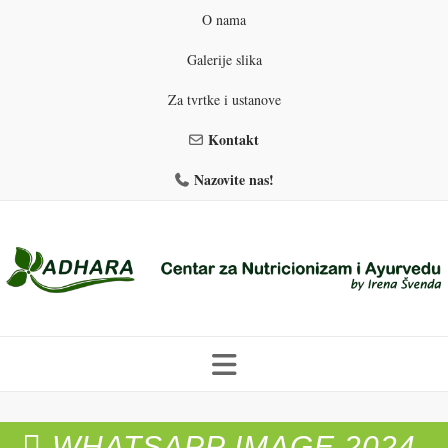
O nama
Galerije slika
Za tvrtke i ustanove
Kontakt
Nazovite nas!
Skip
to
PROGRAMI PREHRANE
PRIRODNO MRŠAVLJENJE
content
WHATSAPP IMAGE 2024-