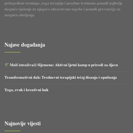
prilagođene treninge, yoga terapiju i posebne tretmane ponudi najbolje
moguće rješenje za njegove zdravstvene tegobe i ponudi prevencija za
moguća oboljenja
Najave događanja
Mali istraživači Sljemena: Aktivni ljetni kamp u prirodi za djecu
Transformativni dah: Trodnevni terapijski tečaj disanja i opuštanja
Yoga, zvuk i kreativni huk
Najnovije vijesti