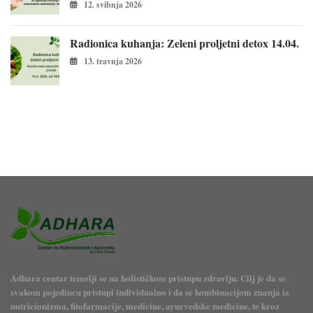
12. svibnja 2026
Radionica kuhanja: Zeleni proljetni detox 14.04.
13. travnja 2026
Adhara centar temelji se na holističkom pristupu zdravlju. Cilj je da se
svakom pojedincu pristupi individualno i da se kombinacijom znanja iz
nutricionizma, fitofarmacije, medicine, ayurvedske medicine, te kroz