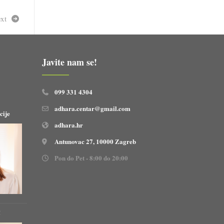
xt
Javite nam se!
099 331 4304
adhara.centar@gmail.com
cije
adhara.hr
Antunovac 27, 10000 Zagreb
Pon do Pet - 8:00 do 20:00
!