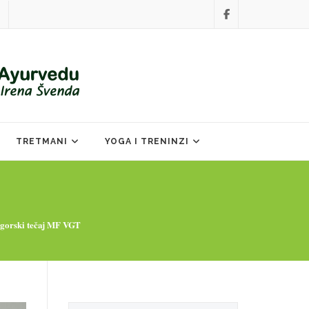
TRETMANI
YOGA I TRENINZI
ogorski tečaj MF VGT
Search