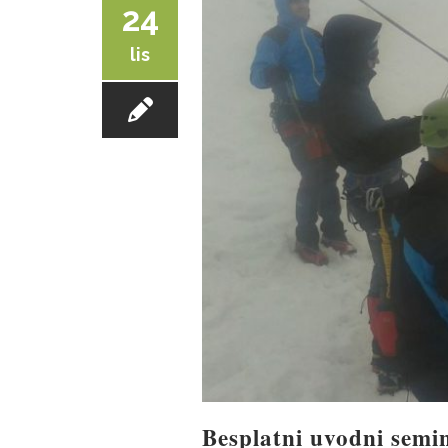
24
lis
Besplatni uvodni semi