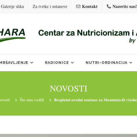
Kontakt
Nazovite nas!
Galerije slika
Za tvrtke i ustanove
MRŠAVLJENJE
RADIONICE
NUTRI-ORDINACIJA
NOVOSTI
ovosti
>
Što smo radili
>
Besplatni uvodni seminar za Mountain-fit visok