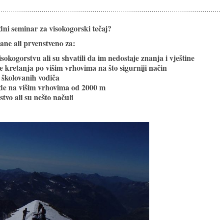
dni seminar za visokogorski tečaj?
rane ali prvenstveno za:
isokogorstvu ali su shvatili da im nedostaje znanja i vještine
ine kretanja po višim vrhovima na što sigurniji način
 i školovanih vodiča
vide na višim vrhovima od 2000 m
stvo ali su nešto načuli