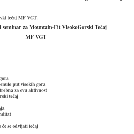
ski tečaj MF VGT.
i seminar za Mountain-Fit VisokoGorski Tečaj
MF VGT
 gora
renulo put visokih gora
trebna za ovu aktivnost
rski tečaj
aja
nditat
će se odvijati tečaj
a