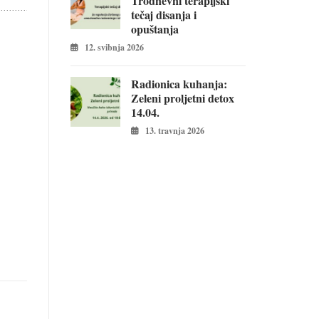
Trodnevni terapijski
tečaj disanja i
opuštanja
12. svibnja 2026
Radionica kuhanja:
Zeleni proljetni detox
14.04.
13. travnja 2026