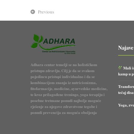
Previous
Najave
Adhara centar temelji se na holističkom
Mali i
pristupu zdravlju. Cilj je da se svakom
kamp u pr
pojedincu pristupi individualno i da se
kombinacijom znanja iz nutricionizma,
Transform
fitofarmacije, medicine, ayurvedske medicine,
tečaj dis
te kroz prilagođene treninge, yoga terapiju i
posebne tretmane ponudi najbolje moguće
Yoga, zvu
rješenje za njegove zdravstvene tegobe i
ponudi prevencija za moguća oboljenja