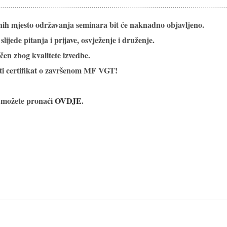
anih mjesto održavanja seminara bit će naknadno objavljeno.
slijede pitanja i prijave, osvježenje i druženje.
čen zbog kvalitete izvedbe.
ti
certifikat o završenom MF VGT!
ve možete pronaći
OVDJE
.