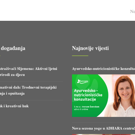
Ne
 događanja
Najnovije vijesti
straživači Sljemena: Aktivni ljetni
Ayurvedsko-nutricionističke konzulta
irodi za djecu
ativni dah: Trodnevni terapijski
anja i opuštanja
k i kreativni huk
Nova sezona yoge u ADHARA centru