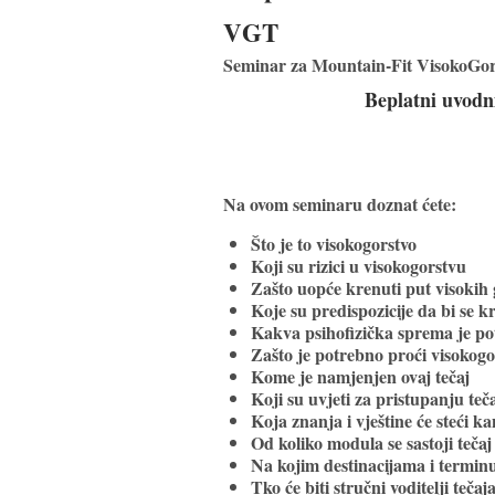
VGT
Seminar za Mountain-Fit VisokoGor
Beplatni uvodn
Na ovom seminaru doznat ćete:
Što je to visokogorstvo
Koji su rizici u visokogorstvu
Zašto uopće krenuti put visokih
Koje su predispozicije da bi se k
Kakva psihofizička sprema je po
Zašto je potrebno proći visokogo
Kome je namjenjen ovaj tečaj
Koji su uvjeti za pristupanju teč
Koja znanja i vještine će steći ka
Od koliko modula se sastoji tečaj
Na kojim destinacijama i terminu 
Tko će biti stručni voditelji tečaj