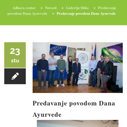
Adhara centar
>
Novosti
>
Galerija Slika
>
Predavanje
povodom Dana Ayurvede
>
Predavanje povodom Dana Ayurvede
RADIONICE
NUTRI-ORDINACIJA
TRETMANI
YOGA I TRENINZI
23
stu
Predavanje povodom Dana
Ayurvede