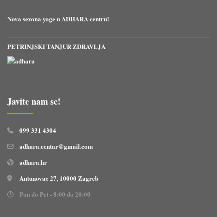
Nova sezona yoge u ADHARA centru!
PETRINJSKI TANJUR ZDRAVLJA
Javite nam se!
099 331 4304
adhara.centar@gmail.com
adhara.hr
Antunovac 27, 10000 Zagreb
Pon do Pet - 8:00 do 20:00