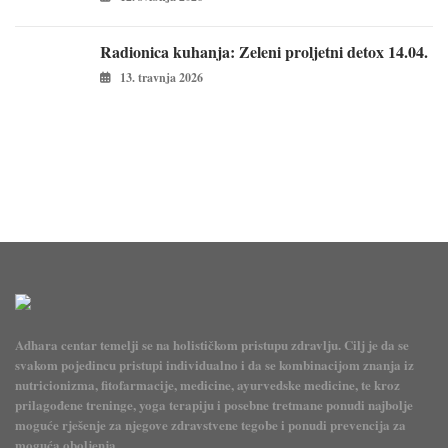
Radionica kuhanja: Zeleni proljetni detox 14.04.
13. travnja 2026
Adhara centar temelji se na holističkom pristupu zdravlju. Cilj je da se
svakom pojedincu pristupi individualno i da se kombinacijom znanja iz
nutricionizma, fitofarmacije, medicine, ayurvedske medicine, te kroz
prilagođene treninge, yoga terapiju i posebne tretmane ponudi najbolje
moguće rješenje za njegove zdravstvene tegobe i ponudi prevencija za
moguća oboljenja