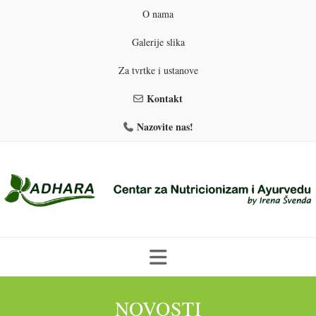
O nama
Galerije slika
Za tvrtke i ustanove
Kontakt
Nazovite nas!
Skip
to
NOVOSTI
PROGRAMI PREHRANE
PRIRODNO MRŠAVLJENJE
content