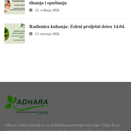
disanja i opuštanja
12. svibnja 2026
Radionica kuhanja: Zeleni proljetni detox 14.04.
13. travnja 2026
Adhara centar temelji se na holističkom pristupu zdravlju. Cilj je da se
svakom pojedincu pristupi individualno i da se kombinacijom znanja iz