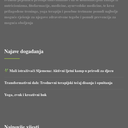
nutricionizma, fitofarmacije, medicine, ayurvedske medicine, te kroz
prilagođene treninge, yoga terapiju i posebne tretmane ponudi najbolje
moguće rješenje za njegove zdravstvene tegobe i ponudi prevencija za
moguća oboljenja
Najave događanja
Mali istraživači Sljemena: Aktivni ljetni kamp u prirodi za djecu
Transformativni dah: Trodnevni terapijski tečaj disanja i opuštanja
Yoga, zvuk i kreativni huk
Najnovije vijesti