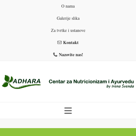
O nama
Galerije slika
Za tvrtke i ustanove
Kontakt
Nazovite nas!
Skip
to
PROGRAMI PREHRANE
PRIRODNO MRŠAVLJENJE
content