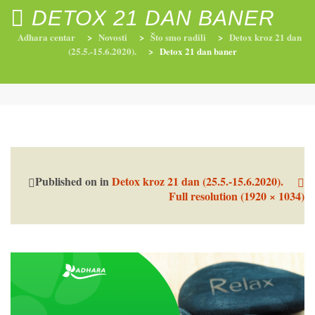
DETOX 21 DAN BANER
Adhara centar
>
Novosti
>
Što smo radili
>
Detox kroz 21 dan
(25.5.-15.6.2020).
>
Detox 21 dan baner
RADIONICE
NUTRI-ORDINACIJA
TRETMANI
YOGA I TRENINZI
Published on
in
Detox kroz 21 dan (25.5.-15.6.2020).
Full resolution (1920 × 1034)