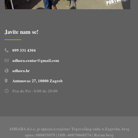
Javite nam se!
099 331 4304
adhara.centar@gmail.com
adhara.hr
Antunovac 27, 10000 Zagreb
Pon do Pet - 8:00 do 20:00
ADHARA d.o.o. je upisan u registar Trgovačkog suda u Zagrebu, broj
spisa: 080855079 | OIB: 40870068574 | Račun broj