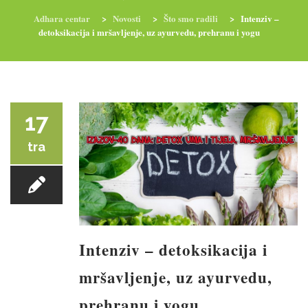
Adhara centar
>
Novosti
>
Što smo radili
>
Intenziv –
detoksikacija i mršavljenje, uz ayurvedu, prehranu i yogu
RADIONICE
NUTRI-ORDINACIJA
TRETMANI
YOGA I TRENINZI
17
tra
Intenziv – detoksikacija i
mršavljenje, uz ayurvedu,
prehranu i yogu