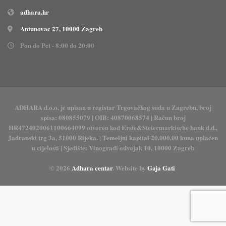
adhara.hr
Antunovac 27, 10000 Zagreb
Pon do Pet - 8:00 do 20:00
ADHARA d.o.o. je upisan u registar Trgovačkog suda u Zagrebu, broj
spisa: 080855079 | OIB: 40870068574 | Račun broj
HR4724020061100664099 otvoren kod Erste&Steiermarkische bank d.d.,
Jadranski trg 3a, 51000 Rijeka. | Temeljni kapital 20.000,00 kuna uplaćen
u cijelosti | Sjedište: Vinogradi odvojak 10, 10000 Zagreb
© 2026
Adhara centar
. Website by
Gaja Gati