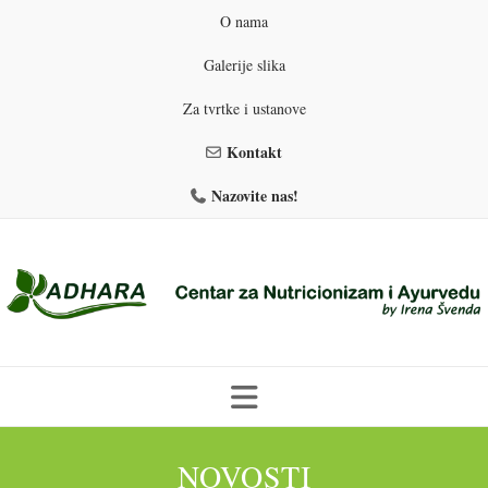
O nama
Galerije slika
Za tvrtke i ustanove
Kontakt
Nazovite nas!
Skip
to
NOVOSTI
PROGRAMI PREHRANE
PRIRODNO MRŠAVLJENJE
content