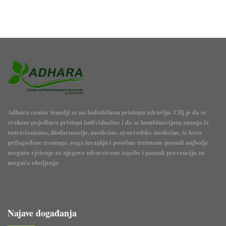
Adhara centar temelji se na holističkom pristupu zdravlju. Cilj je da se
svakom pojedincu pristupi individualno i da se kombinacijom znanja iz
nutricionizma, fitofarmacije, medicine, ayurvedske medicine, te kroz
prilagođene treninge, yoga terapiju i posebne tretmane ponudi najbolje
moguće rješenje za njegove zdravstvene tegobe i ponudi prevencija za
moguća oboljenja
Najave događanja