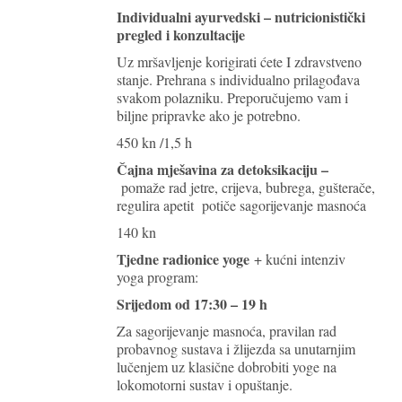
Individualni ayurvedski – nutricionistički
pregled i konzultacije
Uz mršavljenje korigirati ćete I zdravstveno
stanje. Prehrana s individualno prilagođava
svakom polazniku. Preporučujemo vam i
biljne pripravke ako je potrebno.
450 kn /1,5 h
Čajna mješavina za detoksikaciju –
pomaže rad jetre, crijeva, bubrega, gušterače,
regulira apetit potiče sagorijevanje masnoća
140 kn
Tjedne radionice yoge
+ kućni intenziv
yoga program:
Srijedom od 17:30 – 19 h
Za sagorijevanje masnoća, pravilan rad
probavnog sustava i žlijezda sa unutarnjim
lučenjem uz klasične dobrobiti yoge na
lokomotorni sustav i opuštanje.