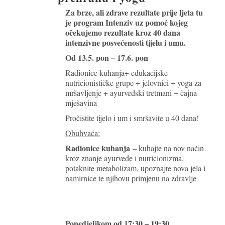
Za brze, ali zdrave rezultate prije ljeta tu
je program Intenziv uz pomoć kojeg
očekujemo rezultate kroz 40 dana
intenzivne posvećenosti tijelu i umu.
Od 13.5. pon – 17.6. pon
Radionice kuhanja+ edukacijske
nutricionističke grupe + jelovnici + yoga za
mršavljenje + ayurvedski tretmani + čajna
mješavina
Pročistite tijelo i um i smršavite u 40 dana!
Obuhvaća:
Radionice kuhanja
– kuhajte na nov način
kroz znanje ayurvede i nutricionizma,
potaknite metabolizam, upoznajte nova jela i
namirnice te njihovu primjenu na zdravlje
Ponedjeljkom od 17:30 – 19:30