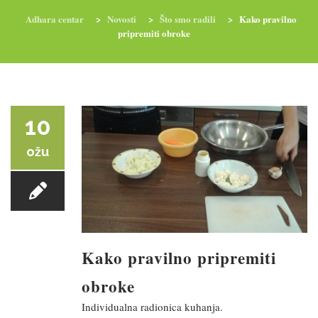
Adhara centar
>
Novosti
>
Što smo radili
>
Kako pravilno
pripremiti obroke
RADIONICE
NUTRI-ORDINACIJA
TRETMANI
YOGA I TRENINZI
10
ožu
Kako pravilno pripremiti
obroke
Individualna radionica kuhanja.