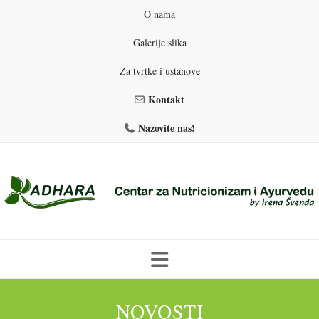
O nama
Galerije slika
Za tvrtke i ustanove
Kontakt
Nazovite nas!
Skip
to
NOVOSTI
PROGRAMI PREHRANE
PRIRODNO MRŠAVLJENJE
content