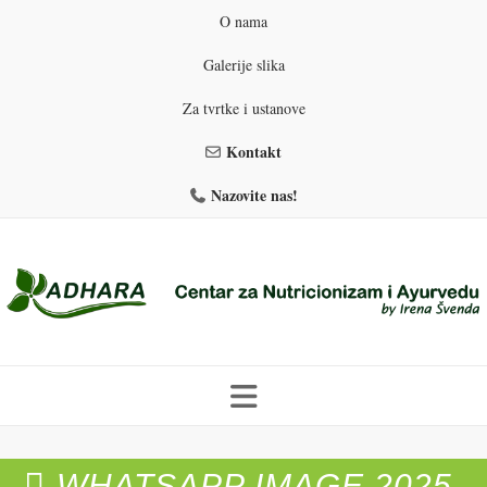
O nama
Galerije slika
Za tvrtke i ustanove
Kontakt
Nazovite nas!
Skip
to
PROGRAMI PREHRANE
PRIRODNO MRŠAVLJENJE
content
WHATSAPP IMAGE 2025-