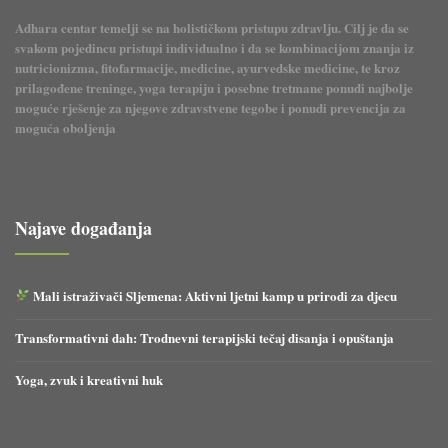
Adhara centar temelji se na holističkom pristupu zdravlju. Cilj je da se
svakom pojedincu pristupi individualno i da se kombinacijom znanja iz
nutricionizma, fitofarmacije, medicine, ayurvedske medicine, te kroz
prilagođene treninge, yoga terapiju i posebne tretmane ponudi najbolje
moguće rješenje za njegove zdravstvene tegobe i ponudi prevencija za
moguća oboljenja
Najave događanja
Mali istraživači Sljemena: Aktivni ljetni kamp u prirodi za djecu
Transformativni dah: Trodnevni terapijski tečaj disanja i opuštanja
Yoga, zvuk i kreativni huk