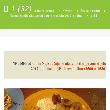
1 (32)
Adhara centar
>
Novosti
>
Što smo radili
>
Najznačajnije aktivnosti u prvom dijelu 2017. godine
>
1 (32)
RADIONICE
NUTRI-ORDINACIJA
TRETMANI
YOGA I TRENINZI
Published on
in
Najznačajnije aktivnosti u prvom dijelu
2017. godine
Full resolution (2560 × 1536)
←
→
Previous
Next