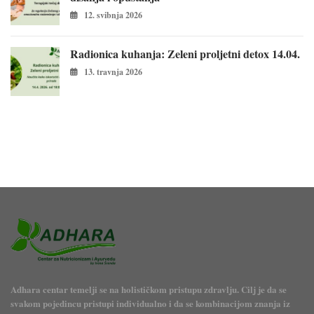
12. svibnja 2026
Radionica kuhanja: Zeleni proljetni detox 14.04.
13. travnja 2026
Adhara centar temelji se na holističkom pristupu zdravlju. Cilj je da se
svakom pojedincu pristupi individualno i da se kombinacijom znanja iz