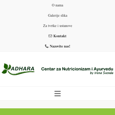
O nama
Galerije slika
Za tvrtke i ustanove
Kontakt
Nazovite nas!
Skip
to
PROGRAMI PREHRANE
PRIRODNO MRŠAVLJENJE
content