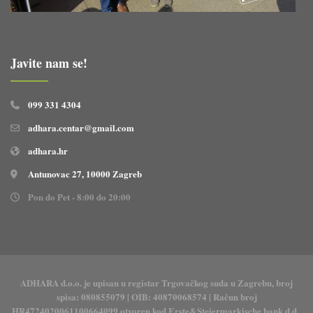
Javite nam se!
099 331 4304
adhara.centar@gmail.com
adhara.hr
Antunovac 27, 10000 Zagreb
Pon do Pet - 8:00 do 20:00
ADHARA d.o.o. je upisan u registar Trgovačkog suda u Zagrebu, broj
spisa: 080855079 | OIB: 40870068574 | Račun broj
HR4724020061100664099 otvoren kod Erste&Steiermarkische bank d.d.,