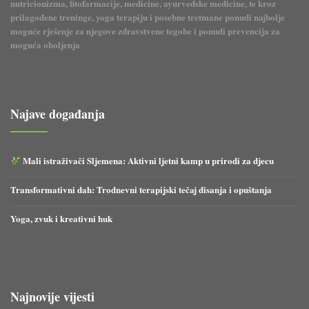
nutricionizma, fitofarmacije, medicine, ayurvedske medicine, te kroz
prilagođene treninge, yoga terapiju i posebne tretmane ponudi najbolje
moguće rješenje za njegove zdravstvene tegobe i ponudi prevencija za
moguća oboljenja
Najave događanja
Mali istraživači Sljemena: Aktivni ljetni kamp u prirodi za djecu
Transformativni dah: Trodnevni terapijski tečaj disanja i opuštanja
Yoga, zvuk i kreativni huk
Najnovije vijesti