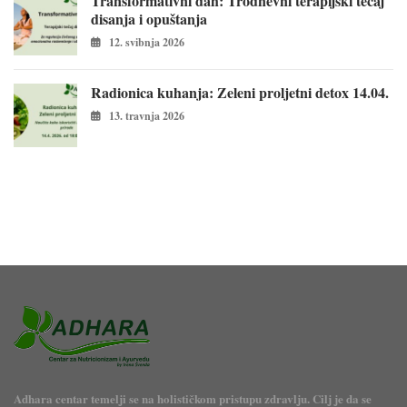
Transformativni dah: Trodnevni terapijski tečaj
disanja i opuštanja
12. svibnja 2026
Radionica kuhanja: Zeleni proljetni detox 14.04.
13. travnja 2026
Adhara centar temelji se na holističkom pristupu zdravlju. Cilj je da se