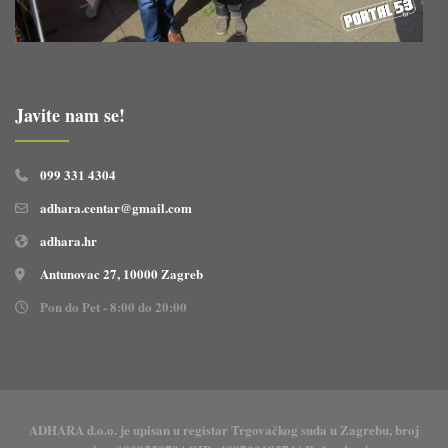
Javite nam se!
099 331 4304
adhara.centar@gmail.com
adhara.hr
Antunovac 27, 10000 Zagreb
Pon do Pet - 8:00 do 20:00
ADHARA d.o.o. je upisan u registar Trgovačkog suda u Zagrebu, broj