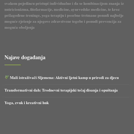
svakom pojedincu pristupi individualno i da se kombinacijom znanja iz
nutricionizma, fitofarmacije, medicine, ayurvedske medicine, te kroz
prilagođene treninge, yoga terapiju i posebne tretmane ponudi najbolje
moguće rješenje za njegove zdravstvene tegobe i ponudi prevencija za
moguća oboljenja
Najave događanja
Mali istraživači Sljemena: Aktivni ljetni kamp u prirodi za djecu
Transformativni dah: Trodnevni terapijski tečaj disanja i opuštanja
Yoga, zvuk i kreativni huk