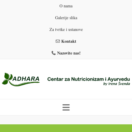
O nama
Galerije slika
Za tvrtke i ustanove
Kontakt
Nazovite nas!
Skip
to
PROGRAMI PREHRANE
PRIRODNO MRŠAVLJENJE
content