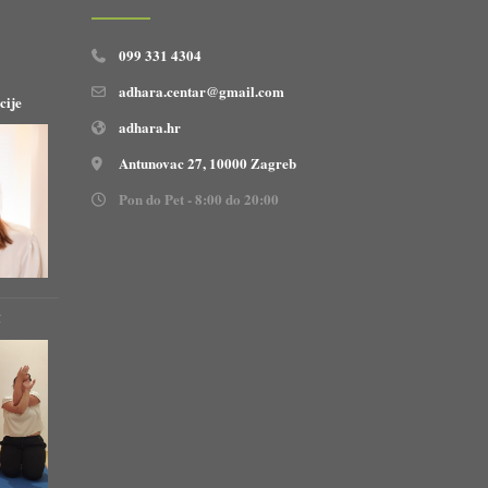
099 331 4304
adhara.centar@gmail.com
cije
adhara.hr
Antunovac 27, 10000 Zagreb
Pon do Pet - 8:00 do 20:00
!