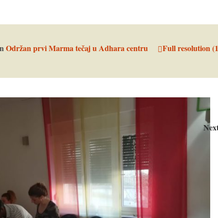
in
Održan prvi Marma tečaj u Adhara centru
Full resolution (
Nex