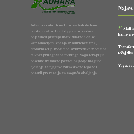
Najave
Adhara centar temelji se na holističkom
Mali i
pristupu zdravlju. Cilj je da se svakom
kamp u pr
pojedincu pristupi individualno i da se
kombinacijom znanja iz nutricionizma,
Transform
fitofarmacije, medicine, ayurvedske medicine,
tečaj dis
te kroz prilagođene treninge, yoga terapiju i
posebne tretmane ponudi najbolje moguće
Yoga, zvu
rješenje za njegove zdravstvene tegobe i
ponudi prevencija za moguća oboljenja