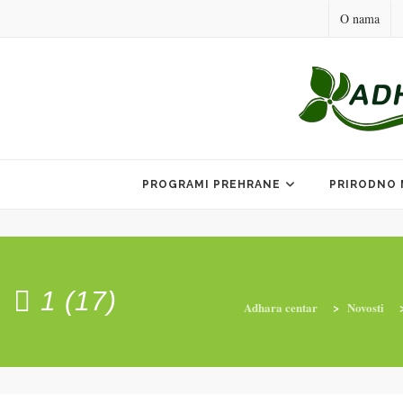
O nama
Skip
to
PROGRAMI PREHRANE
PRIRODNO 
content
1 (17)
Adhara centar
>
Novosti