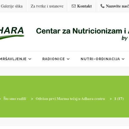
Kontakt
Nazovite nas!
Galerije slika
Za tvrtke i ustanove
MRŠAVLJENJE
RADIONICE
NUTRI-ORDINACIJA
>
Što smo radili
>
Održan prvi Marma tečaj u Adhara centru
>
1 (17)