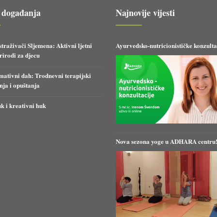
 događanja
Najnovije vijesti
straživači Sljemena: Aktivni ljetni
Ayurvedsko-nutricionističke konzulta
irodi za djecu
ativni dah: Trodnevni terapijski
anja i opuštanja
k i kreativni huk
Nova sezona yoge u ADHARA centru