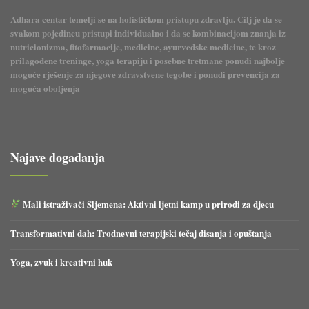
Adhara centar temelji se na holističkom pristupu zdravlju. Cilj je da se
svakom pojedincu pristupi individualno i da se kombinacijom znanja iz
nutricionizma, fitofarmacije, medicine, ayurvedske medicine, te kroz
prilagođene treninge, yoga terapiju i posebne tretmane ponudi najbolje
moguće rješenje za njegove zdravstvene tegobe i ponudi prevencija za
moguća oboljenja
Najave događanja
Mali istraživači Sljemena: Aktivni ljetni kamp u prirodi za djecu
Transformativni dah: Trodnevni terapijski tečaj disanja i opuštanja
Yoga, zvuk i kreativni huk