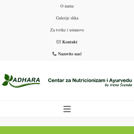
O nama
Galerije slika
Za tvrtke i ustanove
Kontakt
Nazovite nas!
Skip
to
PROGRAMI PREHRANE
PRIRODNO MRŠAVLJENJE
content