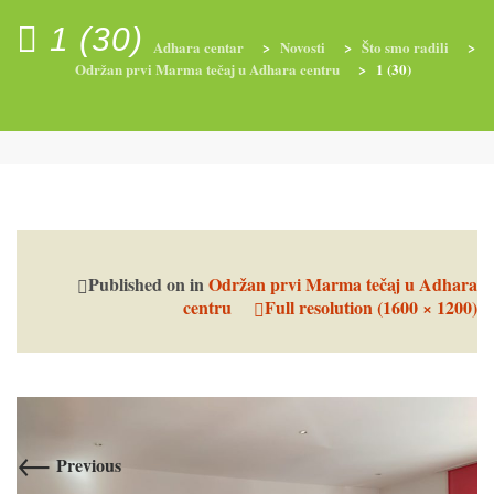
1 (30)
Adhara centar
>
Novosti
>
Što smo radili
>
Održan prvi Marma tečaj u Adhara centru
>
1 (30)
RADIONICE
NUTRI-ORDINACIJA
TRETMANI
YOGA I TRENINZI
Published on
in
Održan prvi Marma tečaj u Adhara
centru
Full resolution (1600 × 1200)
←
Previous