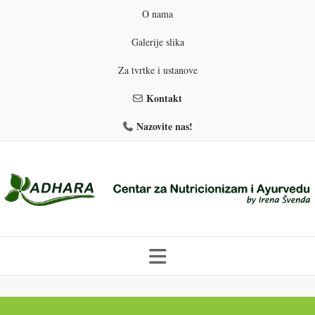
O nama
Galerije slika
Za tvrtke i ustanove
Kontakt
Nazovite nas!
Skip
to
PROGRAMI PREHRANE
PRIRODNO MRŠAVLJENJE
content