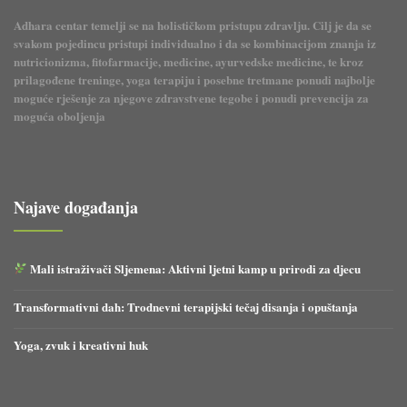
Adhara centar temelji se na holističkom pristupu zdravlju. Cilj je da se
svakom pojedincu pristupi individualno i da se kombinacijom znanja iz
nutricionizma, fitofarmacije, medicine, ayurvedske medicine, te kroz
prilagođene treninge, yoga terapiju i posebne tretmane ponudi najbolje
moguće rješenje za njegove zdravstvene tegobe i ponudi prevencija za
moguća oboljenja
Najave događanja
Mali istraživači Sljemena: Aktivni ljetni kamp u prirodi za djecu
Transformativni dah: Trodnevni terapijski tečaj disanja i opuštanja
Yoga, zvuk i kreativni huk