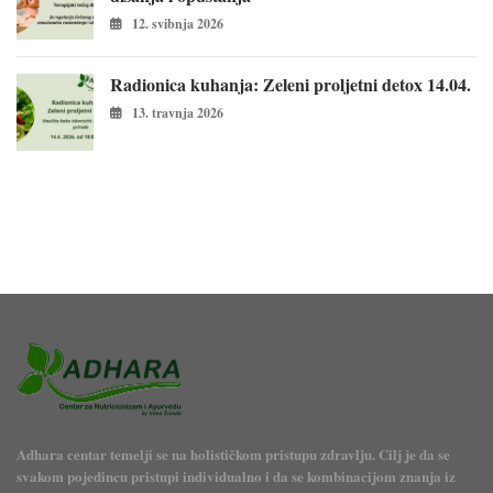
12. svibnja 2026
Radionica kuhanja: Zeleni proljetni detox 14.04.
13. travnja 2026
Adhara centar temelji se na holističkom pristupu zdravlju. Cilj je da se
svakom pojedincu pristupi individualno i da se kombinacijom znanja iz