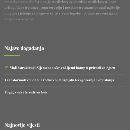
nutricionizma, fitofarmacije, medicine, ayurvedske medicine, te kroz
prilagođene treninge, yoga terapiju i posebne tretmane ponudi najbolje
moguće rješenje za njegove zdravstvene tegobe i ponudi prevencija za
moguća oboljenja
Najave događanja
Mali istraživači Sljemena: Aktivni ljetni kamp u prirodi za djecu
Transformativni dah: Trodnevni terapijski tečaj disanja i opuštanja
Yoga, zvuk i kreativni huk
Najnovije vijesti