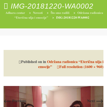
IMG-20181220-WA0002
Adhara centar
>
Novosti
>
Što smo radili
>
Održana radionica
“Eterična ulja i emocije”
>
IMG-20181220-WA0002
RADIONICE
NUTRI-ORDINACIJA
TRETMANI
YOGA I TRENINZI
Published on
in
Održana radionica “Eterična ulja i
emocije”
Full resolution (1600 × 960)
←
→
Previous
Next