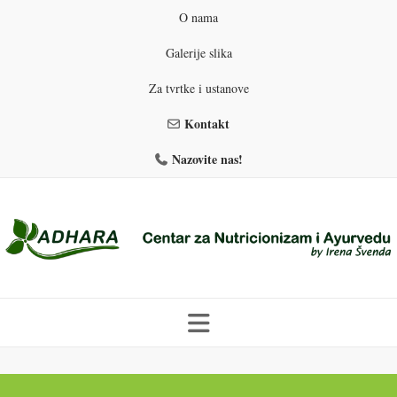
O nama
Galerije slika
Za tvrtke i ustanove
Kontakt
Nazovite nas!
Skip
to
PROGRAMI PREHRANE
PRIRODNO MRŠAVLJENJE
content