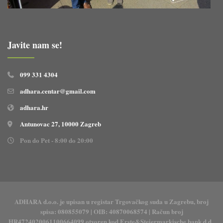
Javite nam se!
099 331 4304
adhara.centar@gmail.com
adhara.hr
Antunovac 27, 10000 Zagreb
Pon do Pet - 8:00 do 20:00
ADHARA d.o.o. je upisan u registar Trgovačkog suda u Zagrebu, broj
spisa: 080855079 | OIB: 40870068574 | Račun broj
HR4724020061100664099 otvoren kod Erste&Steiermarkische bank d.d.,