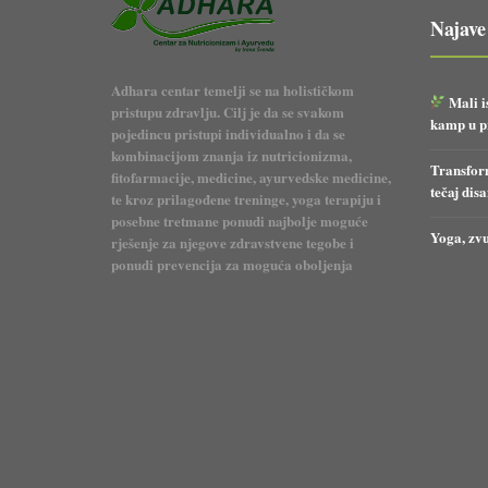
Najave
Adhara centar temelji se na holističkom
Mali i
pristupu zdravlju. Cilj je da se svakom
kamp u pr
pojedincu pristupi individualno i da se
kombinacijom znanja iz nutricionizma,
Transform
fitofarmacije, medicine, ayurvedske medicine,
tečaj dis
te kroz prilagođene treninge, yoga terapiju i
posebne tretmane ponudi najbolje moguće
Yoga, zvu
rješenje za njegove zdravstvene tegobe i
ponudi prevencija za moguća oboljenja