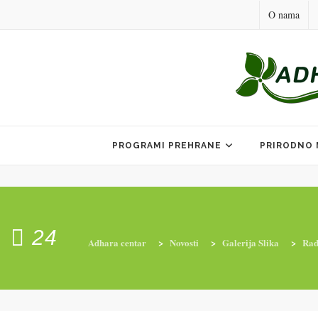
O nama
Skip
to
PROGRAMI PREHRANE
PRIRODNO 
content
24
Adhara centar
>
Novosti
>
Galerija Slika
>
Rad