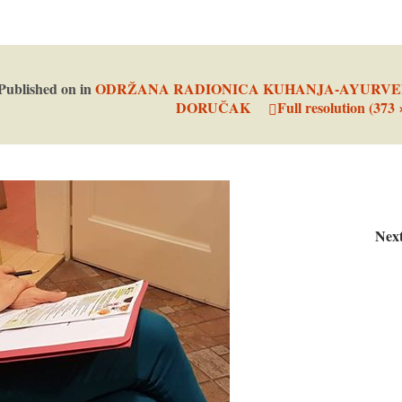
Published on
in
ODRŽANA RADIONICA KUHANJA-AYURVE
DORUČAK
Full resolution (373 
Nex