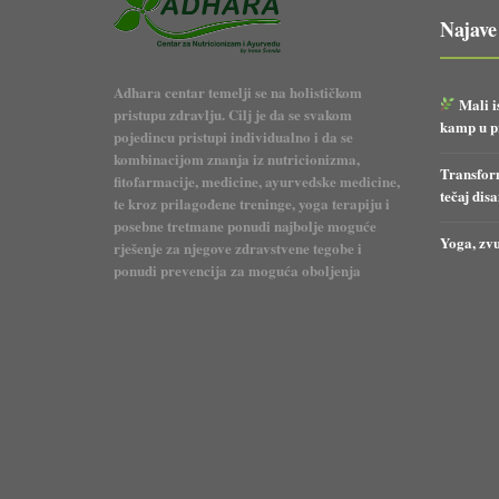
Najave
Adhara centar temelji se na holističkom
Mali i
pristupu zdravlju. Cilj je da se svakom
kamp u pr
pojedincu pristupi individualno i da se
kombinacijom znanja iz nutricionizma,
Transform
fitofarmacije, medicine, ayurvedske medicine,
tečaj dis
te kroz prilagođene treninge, yoga terapiju i
posebne tretmane ponudi najbolje moguće
Yoga, zvu
rješenje za njegove zdravstvene tegobe i
ponudi prevencija za moguća oboljenja