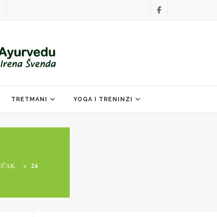
TRETMANI
YOGA I TRENINZI
UČAK
>
24