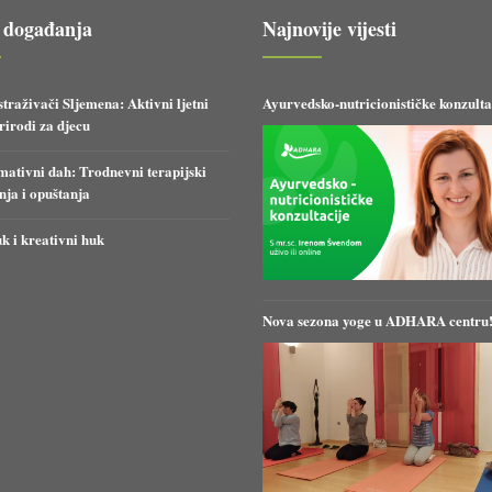
 događanja
Najnovije vijesti
straživači Sljemena: Aktivni ljetni
Ayurvedsko-nutricionističke konzulta
irodi za djecu
ativni dah: Trodnevni terapijski
anja i opuštanja
k i kreativni huk
Nova sezona yoge u ADHARA centru