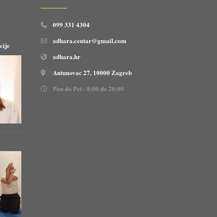
099 331 4304
adhara.centar@gmail.com
cije
adhara.hr
Antunovac 27, 10000 Zagreb
Pon do Pet - 8:00 do 20:00
!