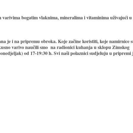
im varivima bogatim vlaknima, mineralima i vitaminima uživajući u
ana je i na pripremu obroka. Koje začine koristiti, koje namirnice 
ukusno varivo naučili smo na radionici kuhanja u sklopu Zimskog
ponedjeljak)
od
17-19:30 h
. Svi naši polaznici sudjeluju u pripremi j