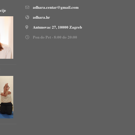
adhara.centar@gmail.com
cije
adhara.hr
Antunovac 27, 10000 Zagreb
Pon do Pet - 8:00 do 20:00
!