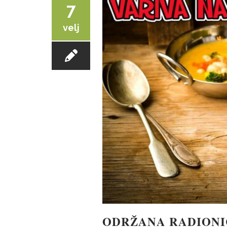
7
velj
ODRŽANA RADIONI