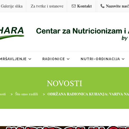
Kontakt
Nazovite nas!
Galerije slika
Za tvrtke i ustanove
MRŠAVLJENJE
RADIONICE
NUTRI-ORDINACIJA
NOVOSTI
osti
>
Što smo radili
>
ODRŽANA RADIONICA KUHANJA: VARIVA NA