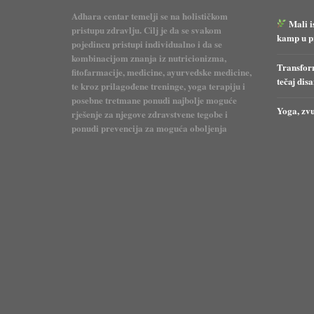
Adhara centar temelji se na holističkom
Mali i
pristupu zdravlju. Cilj je da se svakom
kamp u pr
pojedincu pristupi individualno i da se
kombinacijom znanja iz nutricionizma,
Transform
fitofarmacije, medicine, ayurvedske medicine,
tečaj dis
te kroz prilagođene treninge, yoga terapiju i
posebne tretmane ponudi najbolje moguće
Yoga, zvu
rješenje za njegove zdravstvene tegobe i
ponudi prevencija za moguća oboljenja