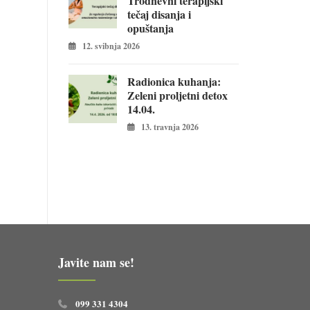
Trodnevni terapijski
tečaj disanja i
opuštanja
12. svibnja 2026
Radionica kuhanja:
Zeleni proljetni detox
14.04.
13. travnja 2026
Javite nam se!
099 331 4304