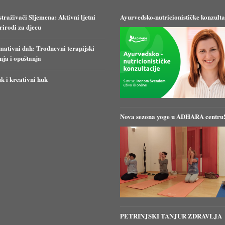
straživači Sljemena: Aktivni ljetni
Ayurvedsko-nutricionističke konzulta
irodi za djecu
ativni dah: Trodnevni terapijski
anja i opuštanja
k i kreativni huk
Nova sezona yoge u ADHARA centru
PETRINJSKI TANJUR ZDRAVLJA