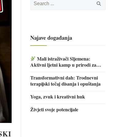
for:
Najave događanja
Mali istraživači Sljemena:
Aktivni ljetni kamp u prirodi za
djecu
Transformativni dah: Trodnevni
terapijski tečaj disanja i opuštanja
Yoga, zvuk i kreativni huk
Živjeti svoje potencijale
SKI