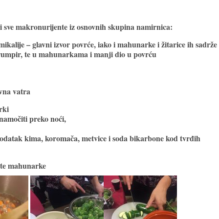
i sve makronurijente iz osnovnih skupina namirnica:
mikalije – glavni izvor povrće, iako i mahunarke i žitarice ih sadrže
 krumpir, te u mahunarkama i manji dio u povrću
vna vatra
rki
namočiti preko noći,
odatak kima, koromača, metvice i soda bikarbone kod tvrđih
nute mahunarke