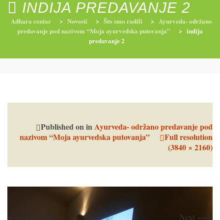
INDIJA PREDAVANJE 2
Adhara centar
>
Novosti
>
Što smo radili
>
Ayurveda- održano
predavanje pod nazivom “Moja ayurvedska putovanja”
>
indija
RADIONICE
NUTRI-ORDINACIJA
TRETMANI
predavanje 2
YOGA I TRENINZI
Published on
in
Ayurveda- održano predavanje pod
nazivom “Moja ayurvedska putovanja”
Full resolution
(3840 × 2160)
←
→
Previous
Next