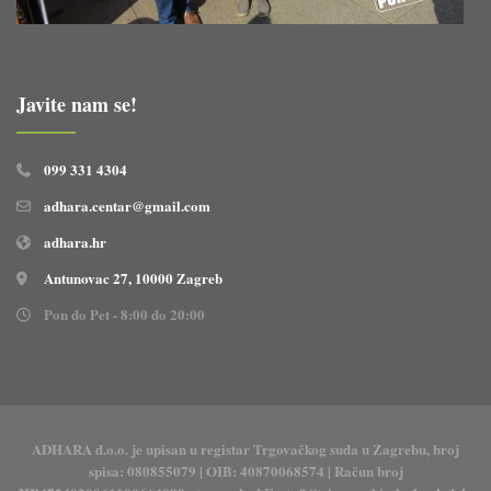
Javite nam se!
099 331 4304
adhara.centar@gmail.com
adhara.hr
Antunovac 27, 10000 Zagreb
Pon do Pet - 8:00 do 20:00
ADHARA d.o.o. je upisan u registar Trgovačkog suda u Zagrebu, broj
spisa: 080855079 | OIB: 40870068574 | Račun broj