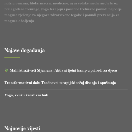
nutricionizma, fitofarmacije, medicine, ayurvedske medicine, te kroz
prilagođene treninge, yoga terapiju i posebne tretmane ponudi najbolje
moguće rješenje za njegove zdravstvene tegobe i ponudi prevencija za
moguća oboljenja
Najave događanja
Mali istraživači Sljemena: Aktivni ljetni kamp u prirodi za djecu
Transformativni dah: Trodnevni terapijski tečaj disanja i opuštanja
Yoga, zvuk i kreativni huk
Najnovije vijesti