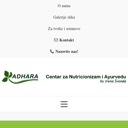
O nama
Galerije slika
Za tvrtke i ustanove
Kontakt
Nazovite nas!
Skip
to
PROGRAMI PREHRANE
PRIRODNO MRŠAVLJENJE
content