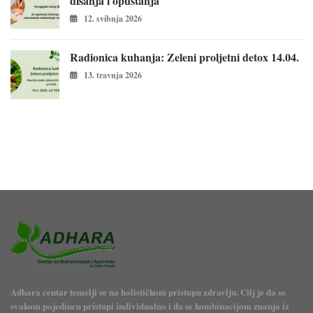
disanja i opuštanja
12. svibnja 2026
Radionica kuhanja: Zeleni proljetni detox 14.04.
13. travnja 2026
Adhara centar temelji se na holističkom pristupu zdravlju. Cilj je da se
svakom pojedincu pristupi individualno i da se kombinacijom znanja iz