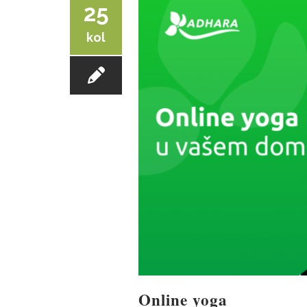
25
kol
Online yoga