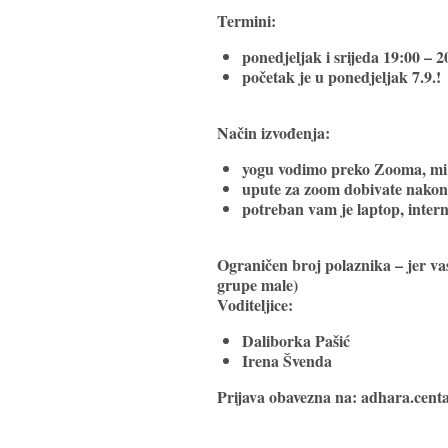
Termini:
ponedjeljak i srijeda 19:00 – 2
početak je u ponedjeljak 7.9.!
Način izvođenja:
yogu vodimo preko Zooma, mi 
upute za zoom dobivate nakon p
potreban vam je laptop, intern
Ograničen broj polaznika
– jer va
grupe male)
Voditeljice
:
Daliborka Pašić
Irena Švenda
Prijava obavezna na: adhara.cent