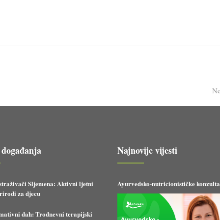
Ne
 događanja
Najnovije vijesti
straživači Sljemena: Aktivni ljetni
Ayurvedsko-nutricionističke konzulta
irodi za djecu
ativni dah: Trodnevni terapijski