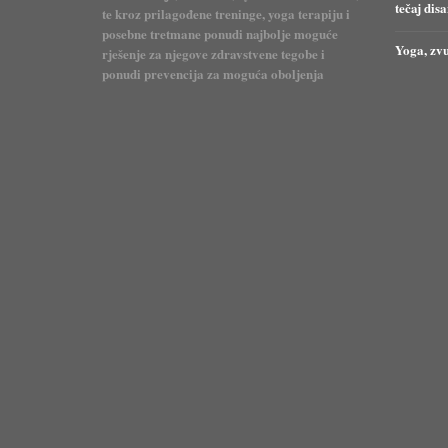
tečaj dis
te kroz prilagođene treninge, yoga terapiju i
posebne tretmane ponudi najbolje moguće
Yoga, zvu
rješenje za njegove zdravstvene tegobe i
ponudi prevencija za moguća oboljenja