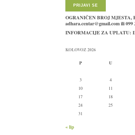
OGRANIČEN BROJ MJESTA, REZE
adhara.centar@gmail.com ili 099 
INFORMACIJE ZA UPLATU: 
KOLOVOZ 2026
P
U
3
4
10
11
17
18
24
25
31
« lip