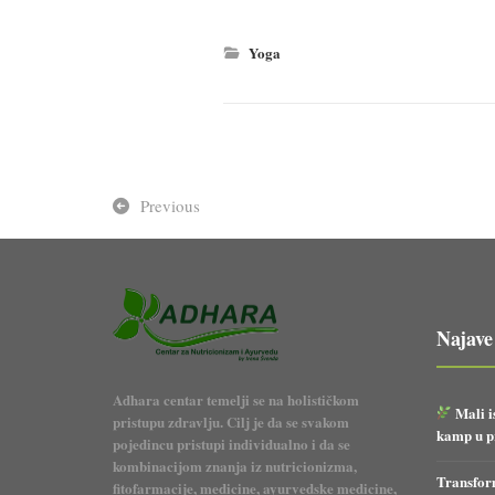
Yoga
Previous
Najave
Adhara centar temelji se na holističkom
Mali i
pristupu zdravlju. Cilj je da se svakom
kamp u pr
pojedincu pristupi individualno i da se
kombinacijom znanja iz nutricionizma,
Transform
fitofarmacije, medicine, ayurvedske medicine,