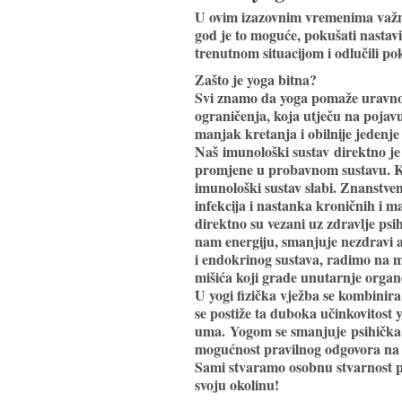
U ovim izazovnim vremenima važno s
god je to moguće, pokušati nastavi
trenutnom situacijom i odlučili po
Zašto je yoga bitna?
Svi znamo da yoga pomaže uravnote
ograničenja, koja utječu na pojavu
manjak kretanja i obilnije jedenje
Naš
imunološki sustav
direktno je 
promjene u probavnom sustavu. Ka
imunološki sustav slabi. Znanstven
infekcija i nastanka kroničnih i m
direktno su vezani uz zdravlje psi
nam energiju, smanjuje nezdravi 
i endokrinog sustava
, radimo na m
mišića koji grade unutarnje organe
U yogi fizička vježba se kombinir
se postiže ta duboka učinkovitost 
uma.
Yogom se smanjuje
psihička
mogućnost pravilnog odgovora na n
Sami stvaramo osobnu stvarnost put
svoju okolinu!