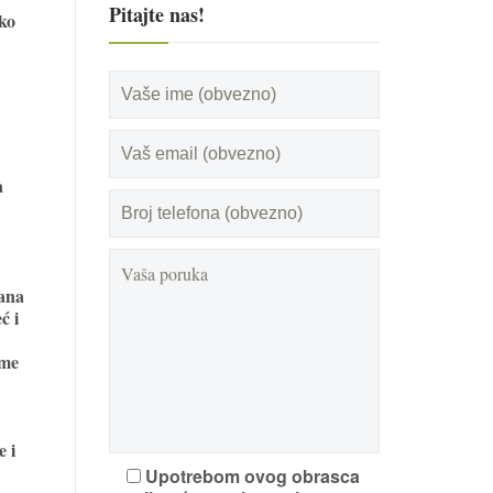
Pitajte nas!
iko
.
a
ana
ć i
ime
e i
Upotrebom ovog obrasca