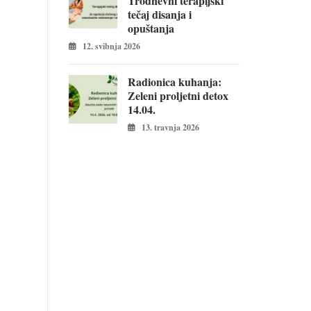
Trodnevni terapijski
tečaj disanja i
opuštanja
12. svibnja 2026
Radionica kuhanja:
Zeleni proljetni detox
14.04.
13. travnja 2026