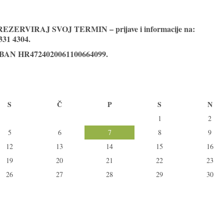
RVIRAJ SVOJ TERMIN – prijave i informacije na:
331 4304.
IBAN
HR4724020061100664099
.
S
Č
P
S
N
1
2
5
6
7
8
9
12
13
14
15
16
19
20
21
22
23
26
27
28
29
30