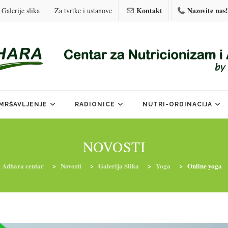
Kontakt
Nazovite nas!
Galerije slika
Za tvrtke i ustanove
MRŠAVLJENJE
RADIONICE
NUTRI-ORDINACIJA
NOVOSTI
Adhara centar
>
Novosti
>
Galerija Slika
>
Yoga
>
Online yoga