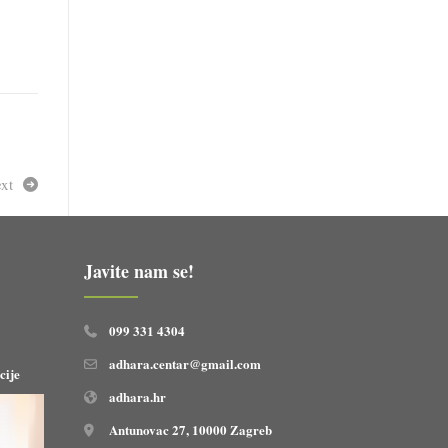
xt
Javite nam se!
099 331 4304
adhara.centar@gmail.com
cije
adhara.hr
Antunovac 27, 10000 Zagreb