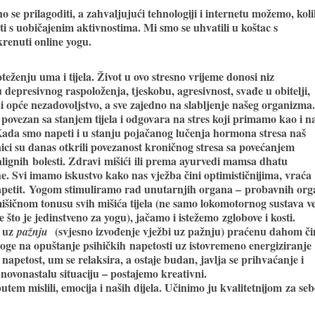
e prilagoditi, a zahvaljujući tehnologiji i internetu možemo, kol
ti s uobičajenim aktivnostima. Mi smo se uhvatili u koštac s
krenuti online yogu.
ženju uma i tijela. Život u ovo stresno vrijeme donosi niz
 depresivnog raspoloženja, tjeskobu, agresivnost, svađe u obitelji,
 i opće nezadovoljstvo, a sve zajedno na slabljenje našeg organizma
povezan sa stanjem tijela i odgovara na stres koji primamo kao i n
da smo napeti i u stanju pojačanog lučenja hormona stresa naš
ici su danas otkrili povezanost kroničnog stresa sa povećanjem
alignih bolesti. Zdravi
mišići
ili prema ayurvedi mamsa dhatu
he. Svi imamo iskustvo kako nas vježba čini optimističnijima, vraća
apetit. Yogom stimuliramo rad unutarnjih organa –
probavnih org
išičnom tonusu svih mišića tijela (ne samo lokomotornog sustava ve
 što je jedinstveno za yogu), jačamo i istežemo
zglobove i kosti
.
a uz
(svjesno izvođenje vježbi uz pažnju) praćenu dahom č
pažnju
yoge na opuštanje psihičkih napetosti uz istovremeno energiziranje
 napetost
, um se relaksira, a ostaje budan, javlja se prihvaćanje i
ovonastalu situaciju – postajemo kreativni.
em mislili, emocija i naših dijela. Učinimo ju kvalitetnijom za seb