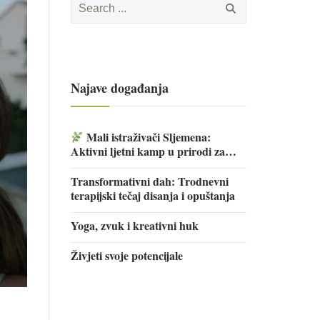
for:
Najave događanja
Mali istraživači Sljemena:
Aktivni ljetni kamp u prirodi za
djecu
Transformativni dah: Trodnevni
terapijski tečaj disanja i opuštanja
Yoga, zvuk i kreativni huk
Živjeti svoje potencijale