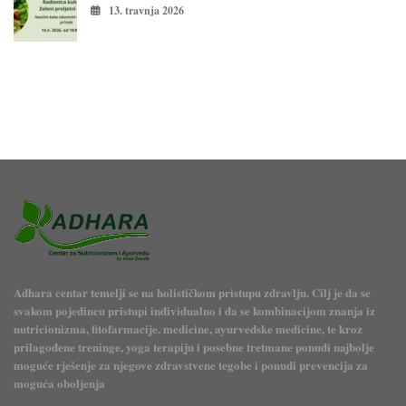
13. travnja 2026
Adhara centar temelji se na holističkom pristupu zdravlju. Cilj je da se
svakom pojedincu pristupi individualno i da se kombinacijom znanja iz
nutricionizma, fitofarmacije, medicine, ayurvedske medicine, te kroz
prilagođene treninge, yoga terapiju i posebne tretmane ponudi najbolje
moguće rješenje za njegove zdravstvene tegobe i ponudi prevencija za
moguća oboljenja