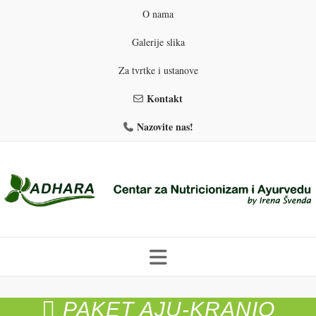
O nama
Galerije slika
Za tvrtke i ustanove
Kontakt
Nazovite nas!
Skip
to
PAKET AJU-KRANIO
PROGRAMI PREHRANE
PRIRODNO MRŠAVLJENJE
content