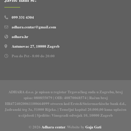
099 331 4304
adhara.centar@gmail.com
adhara.hr
Antunovac 27, 10000 Zagreb
Pon do Pet - 8:00 do 20:00
ADHARA d.o.o. je upisan u registar Trgovačkog suda u Zagrebu, broj
spisa: 080855079 | OIB: 40870068574 | Račun broj
HR4724020061100664099 otvoren kod Erste&Steiermarkische bank d.d.,
Jadranski trg 3a, 51000 Rijeka. | Temeljni kapital 20.000,00 kuna uplaćen
u cijelosti | Sjedište: Vinogradi odvojak 10, 10000 Zagreb
© 2026
Adhara centar
. Website by
Gaja Gati