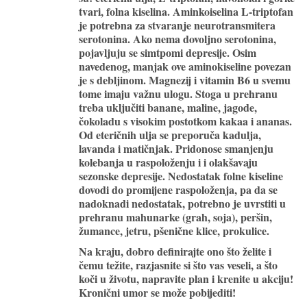
tvari, folna kiselina. Aminkoiselina L-triptofan
je potrebna za stvaranje neurotransmitera
serotonina. Ako nema dovoljno serotonina,
pojavljuju se simtpomi depresije. Osim
navedenog, manjak ove aminokiseline povezan
je s debljinom. Magnezij i vitamin B6 u svemu
tome imaju važnu ulogu. Stoga u prehranu
treba uključiti banane, maline, jagode,
čokoladu s visokim postotkom kakaa i ananas.
Od eteričnih ulja se preporuča kadulja,
lavanda i matičnjak. Pridonose smanjenju
kolebanja u raspoloženju i i olakšavaju
sezonske depresije. Nedostatak folne kiseline
dovodi do promijene raspoloženja, pa da se
nadoknadi nedostatak, potrebno je uvrstiti u
prehranu mahunarke (grah, soja), peršin,
žumance, jetru, pšenične klice, prokulice.
Na kraju, dobro definirajte ono što želite i
čemu težite, razjasnite si što vas veseli, a što
koči u životu, napravite plan i krenite u akciju!
Kronični umor se može pobijediti!