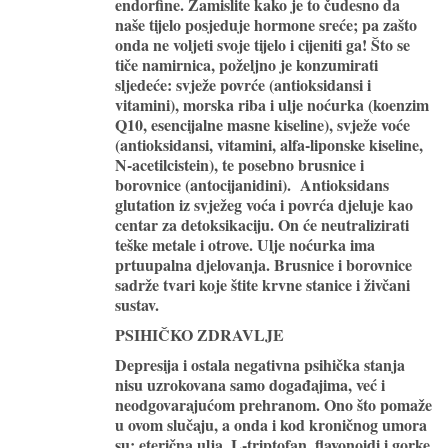
endorfine. Zamislite kako je to čudesno da
naše tijelo posjeduje hormone sreće; pa zašto
onda ne voljeti svoje tijelo i cijeniti ga! Što se
tiče namirnica, poželjno je konzumirati
sljedeće: svježe povrće (antioksidansi i
vitamini), morska riba i ulje noćurka (koenzim
Q10, esencijalne masne kiseline), svježe voće
(antioksidansi, vitamini, alfa-liponske kiseline,
N-acetilcistein), te posebno brusnice i
borovnice (antocijanidini). Antioksidans
glutation iz svježeg voća i povrća djeluje kao
centar za detoksikaciju. On će neutralizirati
teške metale i otrove. Ulje noćurka ima
prtuupalna djelovanja. Brusnice i borovnice
sadrže tvari koje štite krvne stanice i živčani
sustav.
PSIHIČKO ZDRAVLJE
Depresija i ostala negativna psihička stanja
nisu uzrokovana samo događajima, već i
neodgovarajućom prehranom. Ono što pomaže
u ovom slučaju, a onda i kod kroničnog umora
su: eterična ulja, L-triptofan, flavonoidi i gorke