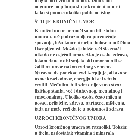
mogla biti uzrokom umora. Donosimo
odgovore na pitanja što je kronični umor i
kako si pomoći ukoliko patite od istog.
ŠTO JE KRONIČNI UMOR
Kronični umor ne znači samo biti stalno
umoran, već podrazumijeva poremećaje
spavanja, lošu koncentraciju, bolove u mišićima
i iscrpljenost. Možda je lakše reći što znači
nikada ne osjećati umor. Ako je osoba zdrava,
tokom dana ne bi smjela biti umorna niti se
žaliti na umor nakon radnog vremena.
Naravno da ponekad rad iscrpljuje, ali ako se
uzme kraći odmor, energija bi se trebala
vratiti. Međutim, biti zdrav nije samo stvar
fizičkog stanja, već i duhovnog, mentalnog i
emocionalnog. Ukoliko osoba često mijenja
posao, prijatelje, adresu, partnere, mišljenja,
tada ne može reći da je u potpunosti zdrava.
UZROCI KRONIČNOG UMORA
Uzroci kroničnog umora su raznoliki. Toksini
u tijelu, nedostatak vitamina i minerala