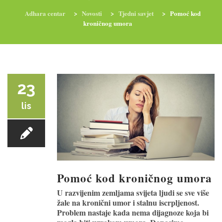
Adhara centar
>
Novosti
>
Tjedni savjet
>
Pomoć kod
kroničnog umora
RADIONICE
NUTRI-ORDINACIJA
TRETMANI
YOGA I TRENINZI
23
lis
Pomoć kod kroničnog umora
U razvijenim zemljama svijeta ljudi se sve više
žale na kronični umor i stalnu iscrpljenost.
Problem nastaje kada nema dijagnoze koja bi