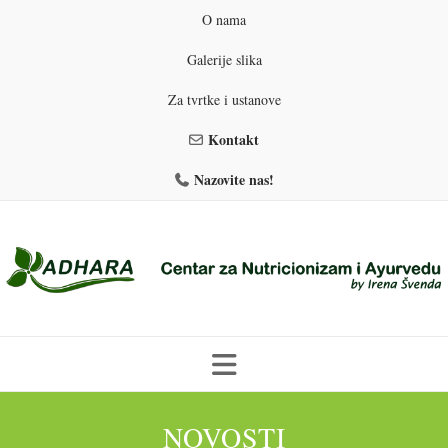
O nama
Galerije slika
Za tvrtke i ustanove
Kontakt
Nazovite nas!
Skip
to
NOVOSTI
PROGRAMI PREHRANE
PRIRODNO MRŠAVLJENJE
content