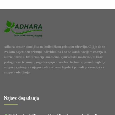
Adhara centar temelji se na holističkom pristupu zdravlju. Cilj je da se
svakom pojedincu pristupi individualno i da se kombinacijom znanja iz
nutricionizma, fitofarmacije, medicine, ayurvedske medicine, te kroz
prilagođene treninge, yoga terapiju i posebne tretmane ponudi najbolje
moguće rješenje za njegove zdravstvene tegobe i ponudi prevencija za
moguća oboljenja
Najave događanja