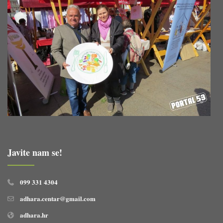
Javite nam se!
099 331 4304
adhara.centar@gmail.com
adhara.hr