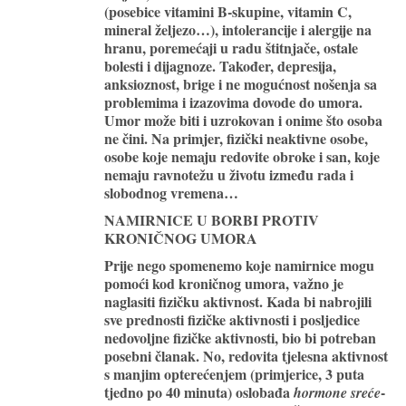
(posebice vitamini B-skupine, vitamin C,
mineral željezo…), intolerancije i alergije na
hranu, poremećaji u radu štitnjače, ostale
bolesti i dijagnoze. Također, depresija,
anksioznost, brige i ne mogućnost nošenja sa
problemima i izazovima dovode do umora.
Umor može biti i uzrokovan i onime što osoba
ne čini. Na primjer, fizički neaktivne osobe,
osobe koje nemaju redovite obroke i san, koje
nemaju ravnotežu u životu između rada i
slobodnog vremena…
NAMIRNICE U BORBI PROTIV
KRONIČNOG UMORA
Prije nego spomenemo koje namirnice mogu
pomoći kod kroničnog umora, važno je
naglasiti fizičku aktivnost. Kada bi nabrojili
sve prednosti fizičke aktivnosti i posljedice
nedovoljne fizičke aktivnosti, bio bi potreban
posebni članak. No, redovita tjelesna aktivnost
s manjim opterećenjem (primjerice, 3 puta
tjedno po 40 minuta) oslobađa
-
hormone sreće