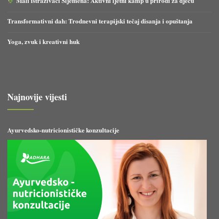
Mali istraživači Sljemena: Aktivni ljetni kamp u prirodi za djecu
Transformativni dah: Trodnevni terapijski tečaj disanja i opuštanja
Yoga, zvuk i kreativni huk
Najnovije vijesti
Ayurvedsko-nutricionističke konzultacije