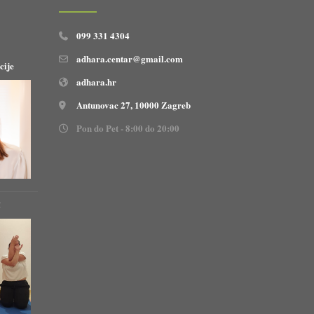
099 331 4304
adhara.centar@gmail.com
cije
adhara.hr
Antunovac 27, 10000 Zagreb
Pon do Pet - 8:00 do 20:00
!