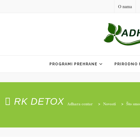
O nama
Skip
to
PROGRAMI PREHRANE
PRIRODNO 
content
RK DETOX
Adhara centar
>
Novosti
>
Što smo