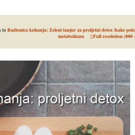
n
in
Radionica kuhanja: Zeleni tanjur za proljetni detox /kako pok
metabolizam
Full resolution (800 