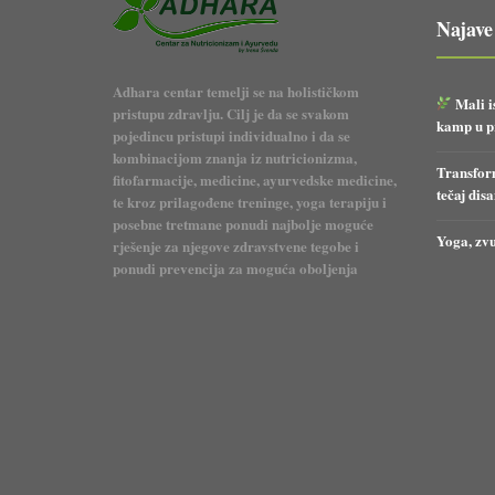
Najave
Adhara centar temelji se na holističkom
Mali i
pristupu zdravlju. Cilj je da se svakom
kamp u pr
pojedincu pristupi individualno i da se
kombinacijom znanja iz nutricionizma,
Transform
fitofarmacije, medicine, ayurvedske medicine,
tečaj dis
te kroz prilagođene treninge, yoga terapiju i
posebne tretmane ponudi najbolje moguće
Yoga, zvu
rješenje za njegove zdravstvene tegobe i
ponudi prevencija za moguća oboljenja