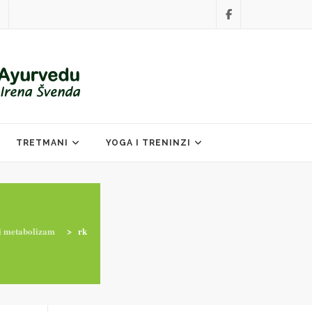
TRETMANI
YOGA I TRENINZI
ti metabolizam
>
rk