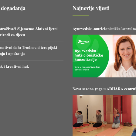
 događanja
Najnovije vijesti
straživači Sljemena: Aktivni ljetni
Ayurvedsko-nutricionističke konzulta
irodi za djecu
ativni dah: Trodnevni terapijski
anja i opuštanja
k i kreativni huk
Nova sezona yoge u ADHARA centru