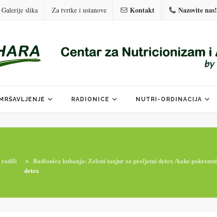
Kontakt
Nazovite nas!
Galerije slika
Za tvrtke i ustanove
MRŠAVLJENJE
RADIONICE
NUTRI-ORDINACIJA
 radili
>
Radionica kuhanja: Zeleni tanjur za proljetni detox /kako pokrenu
detox