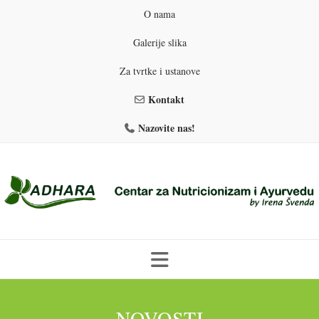
O nama
Galerije slika
Za tvrtke i ustanove
Kontakt
Nazovite nas!
Skip
to
PROGRAMI PREHRANE
PRIRODNO MRŠAVLJENJE
NOVOSTI
content