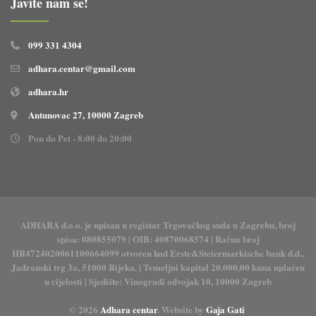
Javite nam se!
099 331 4304
adhara.centar@gmail.com
adhara.hr
Antunovac 27, 10000 Zagreb
Pon do Pet - 8:00 do 20:00
ADHARA d.o.o. je upisan u registar Trgovačkog suda u Zagrebu, broj
spisa: 080855079 | OIB: 40870068574 | Račun broj
HR4724020061100664099 otvoren kod Erste&Steiermarkische bank d.d.,
Jadranski trg 3a, 51000 Rijeka. | Temeljni kapital 20.000,00 kuna uplaćen
u cijelosti | Sjedište: Vinogradi odvojak 10, 10000 Zagreb
© 2026
Adhara centar
. Website by
Gaja Gati