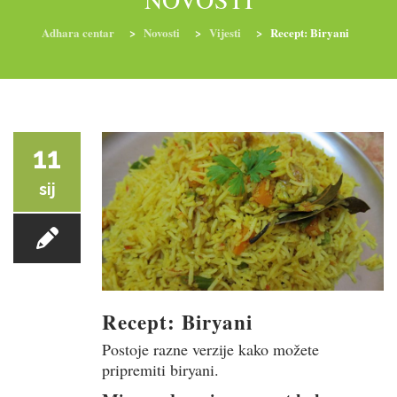
Adhara centar
>
Novosti
>
Vijesti
>
Recept: Biryani
RADIONICE
NUTRI-ORDINACIJA
TRETMANI
YOGA I TRENINZI
11
sij
Recept: Biryani
Postoje razne verzije kako možete
pripremiti biryani.