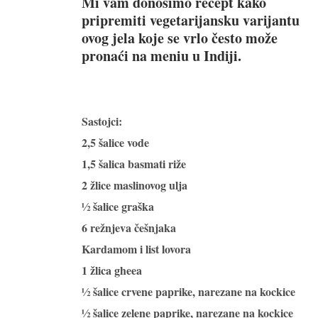
Mi vam donosimo recept kako
pripremiti vegetarijansku varijantu
ovog jela koje se vrlo često može
pronaći na meniu u Indiji.
Sastojci:
2,5 šalice vode
1,5 šalica basmati riže
2 žlice maslinovog ulja
½ šalice graška
6 režnjeva češnjaka
Kardamom i list lovora
1 žlica gheea
½ šalice crvene paprike, narezane na kockice
½ šalice zelene paprike, narezane na kockice