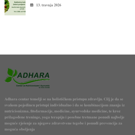
13. travnja 2026
Adhara centar temelji se na holističkom pristupu zdravlju. Cilj je da se
svakom pojedincu pristupi individualno i da se kombinacijom znanja iz
nutricionizma, fitofarmacije, medicine, ayurvedske medicine, te kroz
prilagođene treninge, yoga terapiju i posebne tretmane ponudi najbolje
moguće rješenje za njegove zdravstvene tegobe i ponudi prevencija za
moguća oboljenja