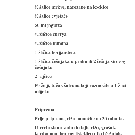
½ šalice mrkve, narezane na kockice
½ šalice cvjetače
50 ml jogurta
½ žličice currya
½ žličice kumina
1 žličica korijandera
1 žličica češnjaka u prahu ili 2 češnja sirovog
češnjaka
2 rajčice
Po želji, tučak šafrana koji razmočite u 1 žlici
mlijeka
Priprema:
Prije pripreme, rižu namočite na 30 minuta.
U vrelu slanu vodu dodajte rižu, grašak,
kardamom, lovorov list, žlicu ulja i češnjak.