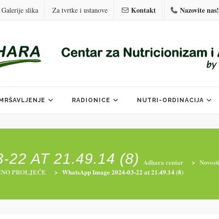
Kontakt
Nazovite nas!
Galerije slika
Za tvrtke i ustanove
MRŠAVLJENJE
RADIONICE
NUTRI-ORDINACIJA
2 AT 21.49.14 (8)
Adhara centar
>
Novost
ENO PROLJEĆE
>
WhatsApp Image 2024-03-22 at 21.49.14 (8)