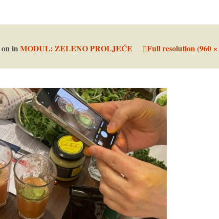
d on
in
MODUL: ZELENO PROLJEĆE
Full resolution (960 ×