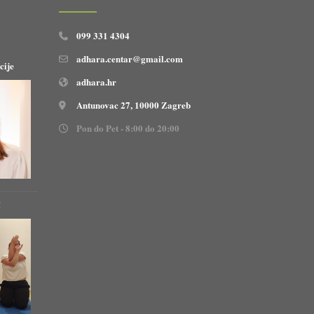
099 331 4304
adhara.centar@gmail.com
cije
adhara.hr
Antunovac 27, 10000 Zagreb
Pon do Pet - 8:00 do 20:00
!