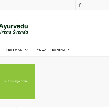
TRETMANI
YOGA I TRENINZI
i
>
Galerija Slika