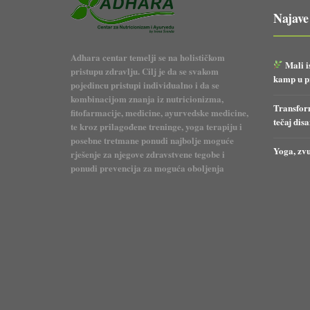
Najave
Adhara centar temelji se na holističkom
Mali i
pristupu zdravlju. Cilj je da se svakom
kamp u pr
pojedincu pristupi individualno i da se
kombinacijom znanja iz nutricionizma,
Transform
fitofarmacije, medicine, ayurvedske medicine,
tečaj dis
te kroz prilagođene treninge, yoga terapiju i
posebne tretmane ponudi najbolje moguće
Yoga, zvu
rješenje za njegove zdravstvene tegobe i
ponudi prevencija za moguća oboljenja