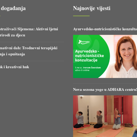
 događanja
Najnovije vijesti
straživači Sljemena: Aktivni ljetni
Ayurvedsko-nutricionističke konzulta
irodi za djecu
ativni dah: Trodnevni terapijski
anja i opuštanja
k i kreativni huk
Nova sezona yoge u ADHARA centru