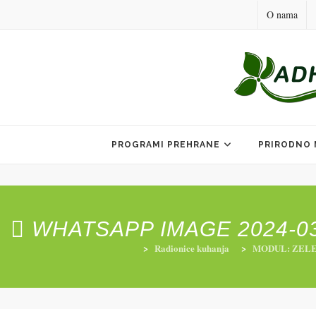
O nama
Skip
to
PROGRAMI PREHRANE
PRIRODNO 
content
WHATSAPP IMAGE 2024-03-2
>
Radionice kuhanja
>
MODUL: ZEL