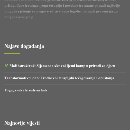
prilagođene treninge, yoga terapiju i posebne tretmane ponudi najbolje
moguće rješenje za njegove zdravstvene tegobe i ponudi prevencija za
moguća oboljenja
Najave događanja
Mali istraživači Sljemena: Aktivni ljetni kamp u prirodi za djecu
Transformativni dah: Trodnevni terapijski tečaj disanja i opuštanja
Yoga, zvuk i kreativni huk
Najnovije vijesti