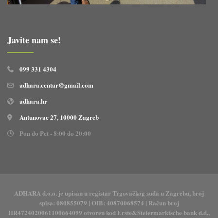
Javite nam se!
099 331 4304
adhara.centar@gmail.com
adhara.hr
Antunovac 27, 10000 Zagreb
Pon do Pet - 8:00 do 20:00
ADHARA d.o.o. je upisan u registar Trgovačkog suda u Zagrebu, broj
spisa: 080855079 | OIB: 40870068574 | Račun broj
HR4724020061100664099 otvoren kod Erste&Steiermarkische bank d.d.,