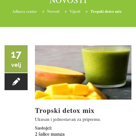
Adhara centar
>
Novosti
>
Vijesti
>
Tropski detox mix
RADIONICE
NUTRI-ORDINACIJA
TRETMANI
YOGA I TRENINZI
17
velj
Tropski detox mix
Ukusan i jednostavan za pripremu.
Sastojci:
2 šalice manga