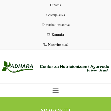
O nama
Galerije slika
Za tvrtke i ustanove
Kontakt
Nazovite nas!
Skip
to
PROGRAMI PREHRANE
PRIRODNO MRŠAVLJENJE
NOVOSTI
content