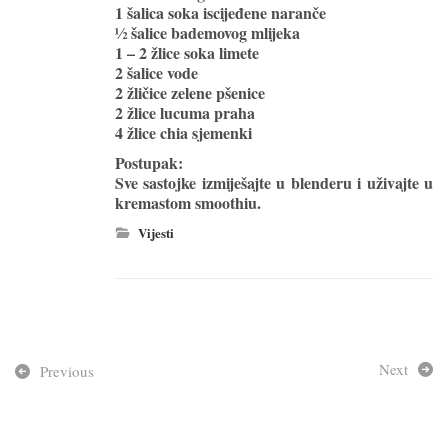
1 šalica soka iscijeđene naranče
½ šalice bademovog mlijeka
1 – 2 žlice soka limete
2 šalice vode
2 žličice zelene pšenice
2 žlice lucuma praha
4 žlice chia sjemenki
Postupak:
Sve sastojke izmiješajte u blenderu i uživajte u
kremastom smoothiu.
Vijesti
Next
Previous