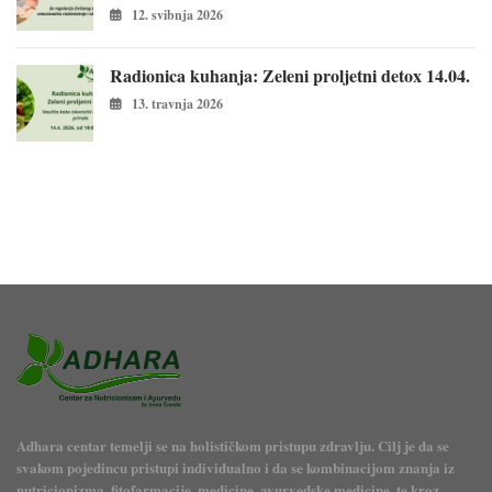
12. svibnja 2026
Radionica kuhanja: Zeleni proljetni detox 14.04.
13. travnja 2026
Adhara centar temelji se na holističkom pristupu zdravlju. Cilj je da se
svakom pojedincu pristupi individualno i da se kombinacijom znanja iz
nutricionizma, fitofarmacije, medicine, ayurvedske medicine, te kroz