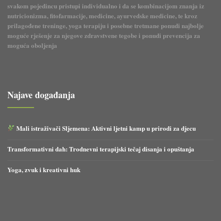
svakom pojedincu pristupi individualno i da se kombinacijom znanja iz
nutricionizma, fitofarmacije, medicine, ayurvedske medicine, te kroz
prilagođene treninge, yoga terapiju i posebne tretmane ponudi najbolje
moguće rješenje za njegove zdravstvene tegobe i ponudi prevencija za
moguća oboljenja
Najave događanja
Mali istraživači Sljemena: Aktivni ljetni kamp u prirodi za djecu
Transformativni dah: Trodnevni terapijski tečaj disanja i opuštanja
Yoga, zvuk i kreativni huk