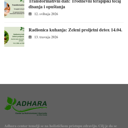
Transformativni dah: Trodnevni terapijski tečaj
disanja i opuštanja
12. svibnja 2026
Radionica kuhanja: Zeleni proljetni detox 14.04.
13. travnja 2026
Adhara centar temelji se na holističkom pristupu zdravlju. Cilj je da se