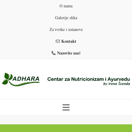
O nama
Galerije slika
Za tvrtke i ustanove
Kontakt
Nazovite nas!
Skip
to
PROGRAMI PREHRANE
PRIRODNO MRŠAVLJENJE
content