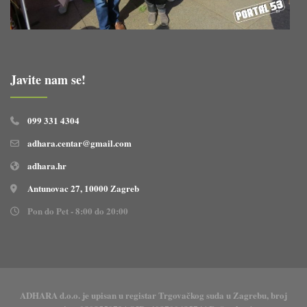
Javite nam se!
099 331 4304
adhara.centar@gmail.com
adhara.hr
Antunovac 27, 10000 Zagreb
Pon do Pet - 8:00 do 20:00
ADHARA d.o.o. je upisan u registar Trgovačkog suda u Zagrebu, broj