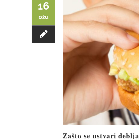
16
ožu
Zašto se ustvari debl