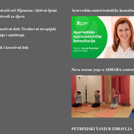
straživači Sljemena: Aktivni ljetni
Ayurvedsko-nutricionističke konzulta
irodi za djecu
ativni dah: Trodnevni terapijski
anja i opuštanja
k i kreativni huk
Nova sezona yoge u ADHARA centru
PETRINJSKI TANJUR ZDRAVLJA