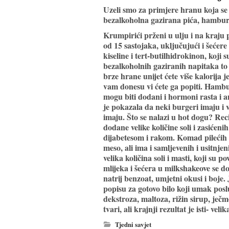
Uzeli smo za primjere hranu koja se
bezalkoholna gazirana pića, hamburge
Krumpirići prženi u ulju i na kraju p
od 15 sastojaka, uključujući i šećere
kiseline i tert-butilhidrokinon, koji
bezalkoholnih gaziranih napitaka to j
brze hrane unijet ćete više kalorija 
vam donesu vi ćete ga popiti. Hambu
mogu biti dodani i hormoni rasta i a
je pokazala da neki burgeri imaju i v
imaju. Što se nalazi u hot dogu? Rec
dodane velike količine soli i zasiće
dijabetesom i rakom. Komad pilećih p
meso, ali ima i samljevenih i usitnjen
velika količina soli i masti, koji su 
mlijeka i šećera u milkshakeove se 
natrij benzoat, umjetni okusi i boje.
popisu za gotovo bilo koji umak pos
dekstroza, maltoza, rižin sirup, ječm
tvari, ali krajnji rezultat je isti- 
Tjedni savjet