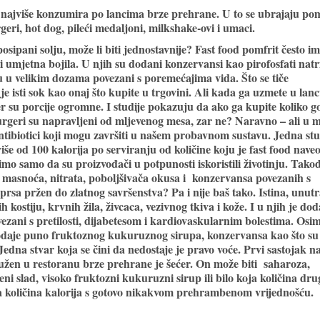
 najviše konzumira po lancima brze prehrane. U to se ubrajaju pom
ri, hot dog, pileći medaljoni, milkshake-ovi i umaci.
osipani solju, može li biti jednostavnije? Fast food pomfrit često im
 i umjetna bojila. U njih su dodani konzervansi kao pirofosfati natr
 su u velikim dozama povezani s poremećajima vida. Što se tiče
e isti sok kao onaj što kupite u trgovini. Ali kada ga uzmete u lan
jer su porcije ogromne. I studije pokazuju da ako ga kupite koliko g
rgeri su napravljeni od mljevenog mesa, zar ne? Naravno – ali u 
ntibiotici koji mogu završiti u našem probavnom sustavu. Jedna stu
iše od 100 kalorija po serviranju od količine koju je fast food nave
imo samo da su proizvođači u potpunosti iskoristili životinju. Tako
nih masnoća, nitrata, poboljšivača okusa i konzervansa povezanih s
rsa pržen do zlatnog savršenstva? Pa i nije baš tako. Istina, unutr
ih kostiju, krvnih žila, živcaca, vezivnog tkiva i kože. I u njih je do
povezani s pretilosti, dijabetesom i kardiovaskularnim bolestima. Osi
dodaje puno fruktoznog kukuruznog sirupa, konzervansa kao što su
 Jedna stvar koja se čini da nedostaje je pravo voće. Prvi sastojak n
lužen u restoranu brze prehrane je šećer. On može biti saharoza,
eni slad, visoko fruktozni kukuruzni sirup ili bilo koja količina dru
velika količina kalorija s gotovo nikakvom prehrambenom vrijednošću.