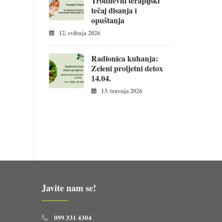
Trodnevni terapijski
tečaj disanja i
opuštanja
12. svibnja 2026
Radionica kuhanja:
Zeleni proljetni detox
14.04.
13. travnja 2026
Javite nam se!
099 331 4304