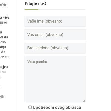
Pitajte nas!
frit,
a više
ijeve
cu
od da
meso
dija
o da
đer su
a jest
dana
m
a
gih
Upotrebom ovog obrasca