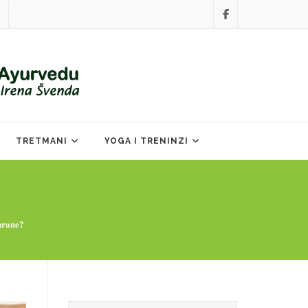
TRETMANI
YOGA I TRENINZI
 hrane?
Search