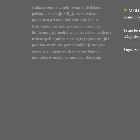
Adhara centar temelji se na holističkom
Mali i
pristupu zdravlju. Cilj je da se svakom
kamp u pr
pojedincu pristupi individualno i da se
kombinacijom znanja iz nutricionizma,
Transform
fitofarmacije, medicine, ayurvedske medicine,
tečaj dis
te kroz prilagođene treninge, yoga terapiju i
posebne tretmane ponudi najbolje moguće
Yoga, zvu
rješenje za njegove zdravstvene tegobe i
ponudi prevencija za moguća oboljenja