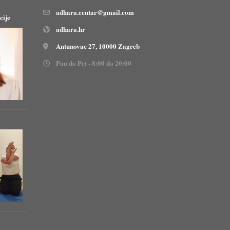
adhara.centar@gmail.com
cije
adhara.hr
Antunovac 27, 10000 Zagreb
Pon do Pet - 8:00 do 20:00
!