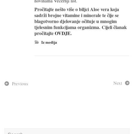
novinama Večernji list.
Pročitajte nešto više o biljci Aloe vera koja
sadrži brojne vitamine i minerale te čije se
blagotvorno djelovanje očituje u mnogim
tjelesnim funkcijama organizma. Cijeli članak
pročitajte
OVDJE
.
Iz medija
Next
Previous
Search