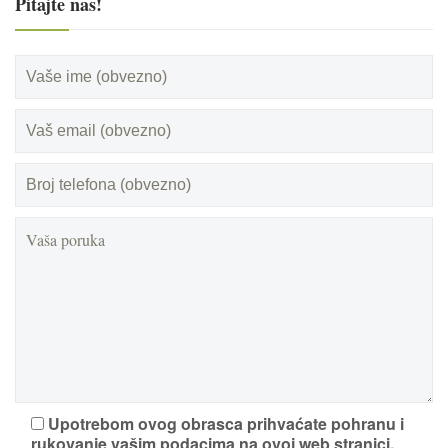
Pitajte nas!
Upotrebom ovog obrasca prihvaćate pohranu i
rukovanje vašim podacima na ovoj web stranici.