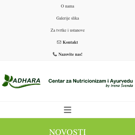
O nama
Galerije slika
Za tvrtke i ustanove
Kontakt
Nazovite nas!
Skip
to
NOVOSTI
PROGRAMI PREHRANE
PRIRODNO MRŠAVLJENJE
content