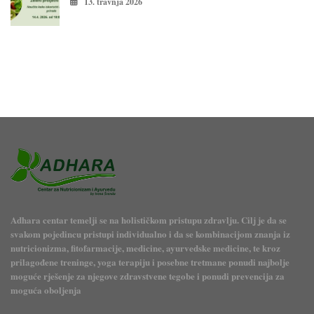
13. travnja 2026
Adhara centar temelji se na holističkom pristupu zdravlju. Cilj je da se
svakom pojedincu pristupi individualno i da se kombinacijom znanja iz
nutricionizma, fitofarmacije, medicine, ayurvedske medicine, te kroz
prilagođene treninge, yoga terapiju i posebne tretmane ponudi najbolje
moguće rješenje za njegove zdravstvene tegobe i ponudi prevencija za
moguća oboljenja