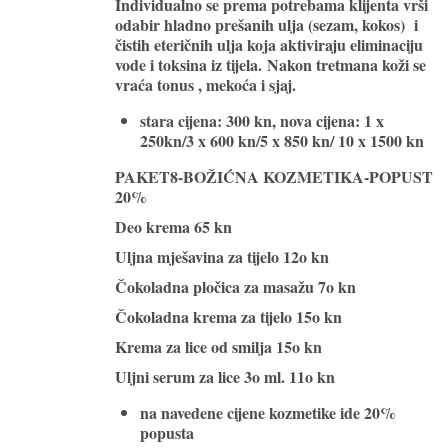
Individualno se prema potrebama klijenta vrši
odabir hladno prešanih ulja (sezam, kokos) i
čistih eteričnih ulja koja aktiviraju eliminaciju
vode i toksina iz tijela. Nakon tretmana koži se
vraća tonus , mekoća i sjaj.
stara cijena: 300 kn, nova cijena:
1 x
250kn/3 x 600 kn/5 x 850 kn/ 10 x 1500 kn
PAKET8-BOŽIĆNA KOZMETIKA-POPUST
20%
Deo krema 65 kn
Uljna mješavina za tijelo 12o kn
Čokoladna pločica za masažu 7o kn
Čokoladna krema za tijelo 15o kn
Krema za lice od smilja 15o kn
Uljni serum za lice 3o ml. 11o kn
na navedene cijene kozmetike ide 20%
popusta