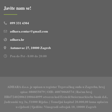
Javite nam se!
099 331 4304
adhara.centar@gmail.com
adhara.hr
Antunovac 27, 10000 Zagreb
Pon do Pet - 8:00 do 20:00
ADHARA d.o.o. je upisan u registar Trgovačkog suda u Zagrebu, broj
spisa: 080855079 | OIB: 40870068574 | Račun broj
HR4724020061100664099 otvoren kod Erste&Steiermarkische bank d.d.,
Jadranski trg 3a, 51000 Rijeka. | Temeljni kapital 20.000,00 kuna uplaćen
u cijelosti | Sjedište: Vinogradi odvojak 10, 10000 Zagreb