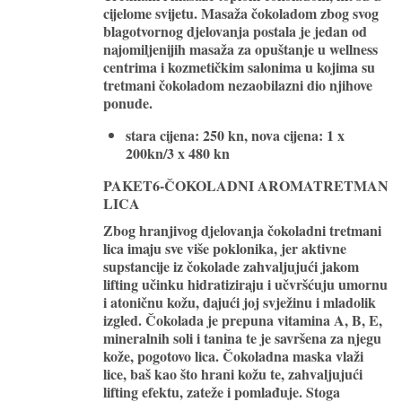
cijelome svijetu. Masaža čokoladom zbog svog
blagotvornog djelovanja postala je jedan od
najomiljenijih masaža za opuštanje u wellness
centrima i kozmetičkim salonima u kojima su
tretmani čokoladom nezaobilazni dio njihove
ponude.
stara cijena: 250 kn, nova cijena:
1 x
200kn/3 x 480 kn
PAKET6-ČOKOLADNI AROMATRETMAN
LICA
Zbog hranjivog djelovanja čokoladni tretmani
lica imaju sve više poklonika, jer aktivne
supstancije iz čokolade zahvaljujući jakom
lifting učinku
hidratiziraju i učvršćuju umornu
i atoničnu kožu
, dajući joj svježinu i mladolik
izgled. Čokolada je prepuna vitamina A, B, E,
mineralnih soli i tanina te je savršena za njegu
kože, pogotovo lica. Čokoladna maska vlaži
lice, baš kao što hrani kožu te, zahvaljujući
lifting efektu, zateže i pomlađuje. Stoga