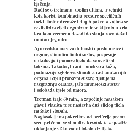
liječenja.
Radi se o tretmanu toplim uljima, te tehnici
koja koristi kombinaciju presure specifičnih
točki, limfne drenaže i dugih pokreta kojima se
revitalizira cijeli organizam te se klijenta u vrlo
kratkom vremenu dovodi do stanja ravnoteže i
unutarnjeg mira.
Ayurvedska masaža dubinski opušta mišiće i
organe, stimulira limfni sustav, pospešuje
cirkulaciju i pomaže tijelu da se očisti od
toksina. Također, hrani i omekšava kožu,
podmazuje zglobove, stimulira rad unutarnjih
organa i cijeli probavni sustav, djeluje na
razgradnju celulita, jača imunološki sustav
i oslobađa tijelo od umora.
Tretman traje 60 min., a započinje masažom
glave i vlasišta te se nastavlja duž cijelog tijela
na šake i stopala.
Naglasak je na pokretima od periferije prema
srcu pri čemu se stimulira krvotok te se postiže
uklanjanje viška vode i toksina iz tijela.