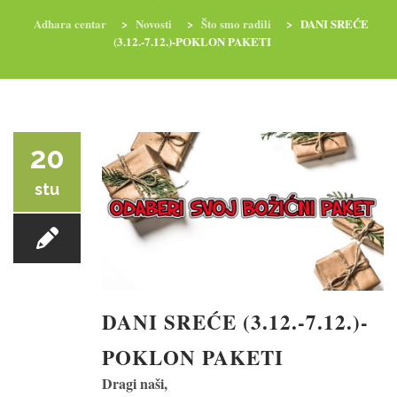
Adhara centar
>
Novosti
>
Što smo radili
>
DANI SREĆE
(3.12.-7.12.)-POKLON PAKETI
RADIONICE
NUTRI-ORDINACIJA
TRETMANI
YOGA I TRENINZI
20
stu
DANI SREĆE (3.12.-7.12.)-
POKLON PAKETI
Dragi naši,