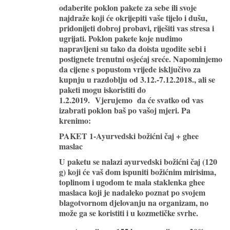
odaberite poklon pakete za sebe ili svoje
najdraže koji će okrijepiti vaše tijelo i dušu,
pridonijeti dobroj probavi, riješiti vas stresa i
ugrijati. Poklon pakete koje nudimo
napravljeni su tako da doista ugodite sebi i
postignete trenutni osjećaj sreće. Napominjemo
da
cijene s popustom vrijede isključivo za
kupnju u razdoblju od 3.12.-7.12.2018.
, ali se
paketi mogu
iskoristiti do
1.2.2019.
Vjerujemo da će svatko od vas
izabrati poklon baš po vašoj mjeri. Pa
krenimo:
PAKET 1-Ayurvedski božićni čaj + ghee
maslac
U paketu se nalazi ayurvedski božićni čaj (120
g) koji će vaš dom ispuniti božićnim mirisima,
toplinom i ugodom te mala staklenka ghee
maslaca koji je nadaleko poznat po svojem
blagotvornom djelovanju na organizam, no
može ga se koristiti i u kozmetičke svrhe.