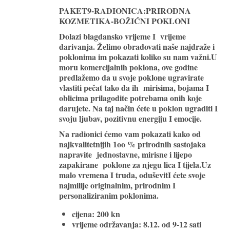
PAKET9-RADIONICA:PRIRODNA
KOZMETIKA-BOŽIĆNI POKLONI
Dolazi blagdansko vrijeme I vrijeme
darivanja. Želimo obradovati naše najdraže i
poklonima im pokazati koliko su nam važni.U
moru komercijalnih poklona, ove godine
predlažemo da u svoje poklone
ugravirate
vlastiti pečat
tako da ih mirisima, bojama I
oblicima prilagodite potrebama onih koje
darujete. Na taj način ćete u poklon ugraditi I
svoju ljubav, pozitivnu energiju I emocije.
Na radionici ćemo vam pokazati kako
od
najkvalitetnijih 1oo % prirodnih sastojaka
napravite jednostavne, mirisne i lijepo
zapakirane poklone za njegu lica I tijela.Uz
malo vremena I truda, oduševitI ćete svoje
najmilije originalnim, prirodnim I
personaliziranim poklonima.
cijena: 200 kn
vrijeme održavanja: 8.12. od 9-12 sati