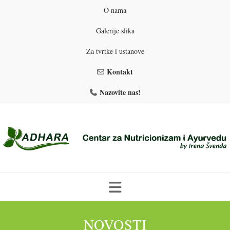
O nama
Galerije slika
Za tvrtke i ustanove
Kontakt
Nazovite nas!
Skip
to
NOVOSTI
PROGRAMI PREHRANE
PRIRODNO MRŠAVLJENJE
content