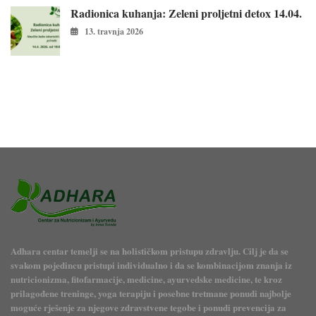
Radionica kuhanja: Zeleni proljetni detox 14.04.
13. travnja 2026
Adhara centar temelji se na holističkom pristupu zdravlju. Cilj je da se
svakom pojedincu pristupi individualno i da se kombinacijom znanja iz
nutricionizma, fitofarmacije, medicine, ayurvedske medicine, te kroz
prilagođene treninge, yoga terapiju i posebne tretmane ponudi najbolje
moguće rješenje za njegove zdravstvene tegobe i ponudi prevencija za