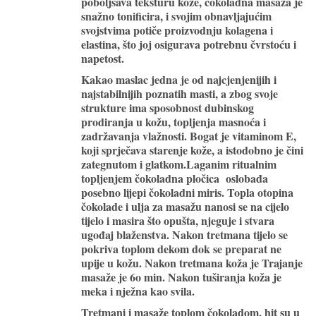
poboljšava teksturu kože, čokoladna masaža je
snažno tonificira, i svojim obnavljajućim
svojstvima
potiče proizvodnju kolagena i
elastina
, što joj osigurava potrebnu čvrstoću i
napetost.
Kakao maslac jedna je od najcjenjenijih i
najstabilnijih poznatih masti, a zbog svoje
strukture ima sposobnost dubinskog
prodiranja u kožu, topljenja masnoća i
zadržavanja vlažnosti. Bogat je vitaminom E,
koji sprječava starenje kože, a istodobno je čini
zategnutom i glatkom.Laganim ritualnim
topljenjem čokoladna pločica oslobađa
posebno lijepi čokoladni miris. Topla otopina
čokolade i ulja za masažu nanosi se na cijelo
tijelo i masira što opušta, njeguje i stvara
ugođaj blaženstva. Nakon tretmana tijelo se
pokriva toplom dekom dok se preparat ne
upije u kožu. Nakon tretmana koža je
Trajanje
masaže je 6o min
. Nakon tuširanja koža je
meka i nježna kao svila.
Tretmani i masaže toplom čokoladom, hit su u