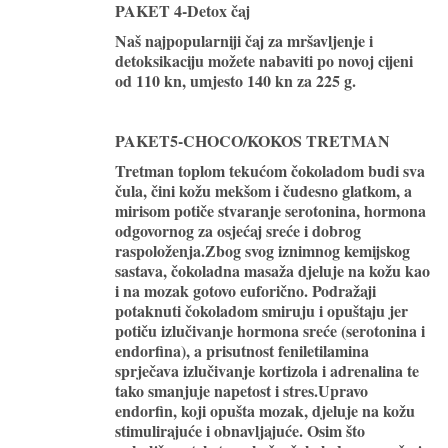
PAKET 4-Detox čaj
Naš najpopularniji čaj za mršavljenje i
detoksikaciju možete nabaviti po novoj cijeni
od
110 kn
, umjesto 140 kn za 225 g.
PAKET5-CHOCO/KOKOS TRETMAN
Tretman toplom tekućom čokoladom budi sva
čula, čini kožu mekšom i čudesno glatkom, a
mirisom potiče stvaranje serotonina, hormona
odgovornog za osjećaj sreće i dobrog
raspoloženja.Zbog svog iznimnog kemijskog
sastava, čokoladna masaža djeluje na kožu kao
i na mozak gotovo euforično. Podražaji
potaknuti čokoladom
smiruju i opuštaju
jer
potiču izlučivanje hormona sreće (serotonina i
endorfina), a prisutnost feniletilamina
sprječava izlučivanje kortizola i adrenalina te
tako smanjuje napetost i stres.Upravo
endorfin, koji opušta mozak,
djeluje na kožu
stimulirajuće i obnavljajuće
. Osim što