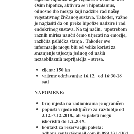
Osim hipofize, aktivira se i
hipotalamus
,
odnosno dio mozga koji nadzire rad našeg
vegetativnog živčanog sustava. Također, važno
je naglasiti da on preko hipofize nadzire i rad
endokrinog sustava. Na taj način, upotrebom
raznih mirisa naučit ćemo utjecati na emocije,
različita psihička stanja . Također ove
informacije mogu biti od velike koristi za
smanjenje utjecaja jednog od naših
nezaobilaznih neprijatelja – stresa.
cijena: 150 kn
vrijeme održavanja: 16.12. od 16:30-18
sati
NAPOMENE:
broj mjesta na radionicama je ograničen
popusti vrijede isključivo za razdoblje od
3.12.-7.12.2018., ali se paketi mogu
iskoristiti do 1.2.2019.
kontakt
za rezervaciju paketa:
adhara.centar@gmail.com ili 099 331 4304