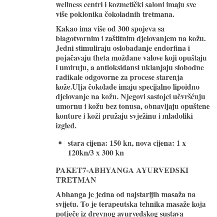
wellness centri i kozmetički saloni imaju sve
više poklonika čokoladnih tretmana.
Kakao ima više od 300 spojeva sa
blagotvornim i zaštitnim djelovanjem na kožu.
Jedni stimuliraju oslobađanje endorfina i
pojačavaju theta moždane valove koji
opuštaju
i umiruju
, a antioksidansi uklanjaju slobodne
radikale odgovorne za procese starenja
kože.Ulja čokolade imaju specijalno lipoidno
djelovanje na kožu. Njegovi sastojci učvršćuju
umornu i kožu bez tonusa, obnavljaju opuštene
konture i koži pružaju svježinu i mladoliki
izgled.
stara cijena: 150 kn, nova cijena:
1 x
120kn/3 x 300 kn
PAKET7-ABHYANGA AYURVEDSKI
TRETMAN
Abhanga je jedna od najstarijih masaža na
svijetu. To je terapeutska tehnika masaže koja
potječe iz drevnog ayurvedskog sustava