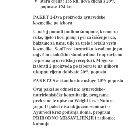
stara cijena: 155 kn, nova cijena s 20%
popusta:
124 kn
PAKET 2-Dva proizvoda ayurvedske
kozmetike po izboru
U našoj ponudi nudimo šampone, kreme za
ruke, tijelo i lice, piling i gel za čišćenje lica,
balzame za usne, ulje za tijelo i ostalu vrstu
kozmetike. SoulTree kozmetika izrađena je po
najvišim ekološkim standardima i napravljena
je prema ayurvedskoj recepturi. Mogu se
izabrati
2 proizvoda po izboru te na njihovu
ukupnu cijenu dobivate 20% popusta
.
PAKET3-Sve standardne usluge 20% popusta
Ovaj paket se odnosi na: ayurvedsko-
nutricionističke konzultacije, programe
prehrane te upise na Weight loss i Nature
yogu. U paket nisu uključeni seminari o
Ayurvedi kroz godišnja doma, program
PRIRODNO MRŠAVLJENJE i radionice
kuhanja.