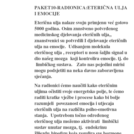
PAKET10-RADIONICA:ETERIČNA ULJA
I EMOCIJE
Eterična ulja nalaze svoju primjenu već gotovo
5000 godina. Osim znnstveno potvrđenog
medicinskog djelovanja eteričnih ulja,,
znanstvenici su potvrdili I djelovanje eteričnih
ulja na emocije. Udisanjem molekula
eteričnog ulja , receptori u nosu šaljlu signal u
dio našeg mozga koji kontrolira emocije. tj. do
limbičkog sustava. Zato nas pojedini mirisi
mogu podsjetiti na neka davno zaboravljena
sjećanja.
Na radionici ćemo naučiti kako eteričnim
uljima očistiti svoje energetsko polje, te ćemo
raditi kratke vježbe i procese kako bi bolje
razumjeli povezanost emocija i utjecaja
eteričnih ulja na različita psiho-emotivna
stanja. Upotrebom točno određenog
eteričnog ulja možemo aktivirati limbički
sustav unutar mozga, tj. endokrinu
žlijezdu
hipofizu koja regulira sve hormone.
.