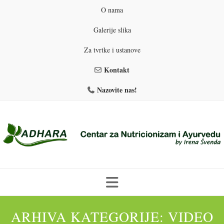
O nama
Galerije slika
Za tvrtke i ustanove
Kontakt
Nazovite nas!
Skip
to
ARHIVA KATEGORIJE:
VIDEO
PROGRAMI PREHRANE
PRIRODNO MRŠAVLJENJE
content