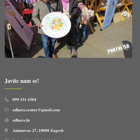
Javite nam se!
099 331 4304
adhara.centar@gmail.com
adhara.hr
Antunovac 27, 10000 Zagreb