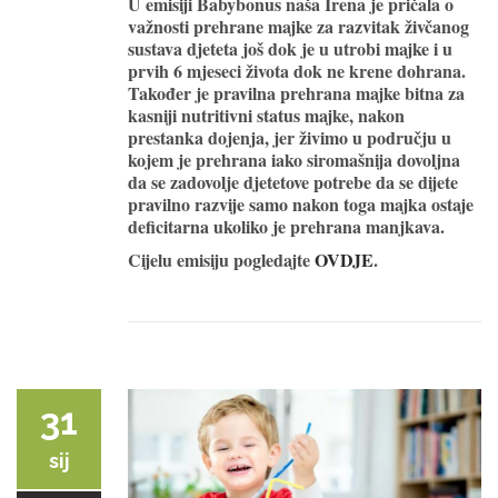
U emisiji Babybonus naša Irena je pričala o
važnosti prehrane majke za razvitak živčanog
sustava djeteta još dok je u utrobi majke i u
prvih 6 mjeseci života dok ne krene dohrana.
Također je pravilna prehrana majke bitna za
kasniji nutritivni status majke, nakon
prestanka dojenja, jer živimo u području u
kojem je prehrana iako siromašnija dovoljna
da se zadovolje djetetove potrebe da se dijete
pravilno razvije samo nakon toga majka ostaje
deficitarna ukoliko je prehrana manjkava.
Cijelu emisiju pogledajte
OVDJE
.
31
sij