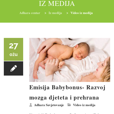
IZ MEDIJA
Adhara centar
>
Iz medija
>
Video iz medija
RADIONICE
NUTRI-ORDINACIJA
TRETMANI
YOGA I TRENINZI
27
ožu
Emisija Babybonus- Razvoj
mozga djeteta i prehrana
Adhara Savjetovanje
Video iz medija