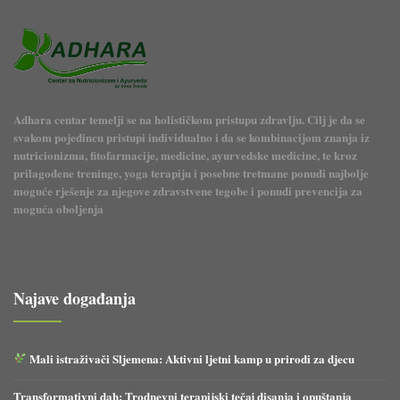
Adhara centar temelji se na holističkom pristupu zdravlju. Cilj je da se
svakom pojedincu pristupi individualno i da se kombinacijom znanja iz
nutricionizma, fitofarmacije, medicine, ayurvedske medicine, te kroz
prilagođene treninge, yoga terapiju i posebne tretmane ponudi najbolje
moguće rješenje za njegove zdravstvene tegobe i ponudi prevencija za
moguća oboljenja
Najave događanja
Mali istraživači Sljemena: Aktivni ljetni kamp u prirodi za djecu
Transformativni dah: Trodnevni terapijski tečaj disanja i opuštanja